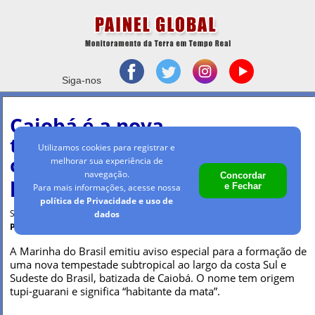
Siga-nos
Caiobá é a nova
tempestade subtropical na
Utilizamos cookies para registrar e
costa do Brasil nomeada
melhorar sua experiência de
navegação.
Concordar
pela Marinha
e Fechar
Para mais informações, acesse nossa
política de Privacidade e uso de
Segunda-feira, 2 mar 2026 - 15h54
dados
Por Maria Clara Machado
A Marinha do Brasil emitiu aviso especial para a formação de
uma nova tempestade subtropical ao largo da costa Sul e
Sudeste do Brasil, batizada de Caiobá. O nome tem origem
tupi-guarani e significa “habitante da mata”.