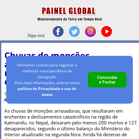
Siga-nos
Chuvas de monções
arrasadoras deixam 200
Utilizamos cookies para registrar e
mortos e resgates
melhorar sua experiência de
navegação.
Concordar
continuam no Nepal
e Fechar
Para mais informações, acesse nossa
política de Privacidade e uso de
Terça-feira, 1 out 2024 - 10h05
dados
Por Maria Clara Machado
As chuvas de monções arrasadoras, que resultaram em
enchentes e deslizamentos catastróficos na região de
Katmandu, no Nepal, deixaram pelo menos 200 mortos e 127
desaparecidos, segundo o último balanço do Ministério do
Interior atualizado na segunda-feira. Ainda há dezenas de