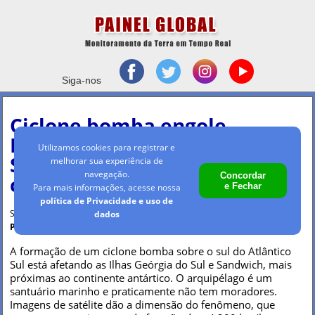
Siga-nos
Ciclone bomba engole
Ilhas Geórgia do Sul e
Utilizamos cookies para registrar e
Sandwich, mas não
melhorar sua experiência de
navegação.
Concordar
chegará ao Brasil
e Fechar
Para mais informações, acesse nossa
política de Privacidade e uso de
Sexta-feira, 29 abr 2022 - 09h42
dados
Por Maria Clara Machado
A formação de um ciclone bomba sobre o sul do Atlântico
Sul está afetando as Ilhas Geórgia do Sul e Sandwich, mais
próximas ao continente antártico. O arquipélago é um
santuário marinho e praticamente não tem moradores.
Imagens de satélite dão a dimensão do fenômeno, que