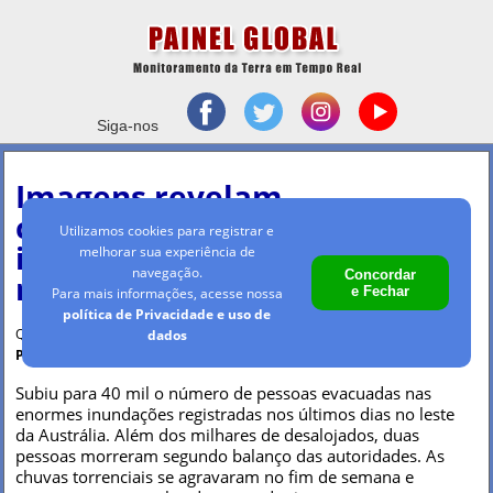
Siga-nos
Imagens revelam
contraste das enormes
Utilizamos cookies para registrar e
inundações e queimadas
melhorar sua experiência de
navegação.
Concordar
na Austrália
e Fechar
Para mais informações, acesse nossa
política de Privacidade e uso de
Quinta-feira, 25 mar 2021 - 10h15
dados
Por Maria Clara Machado
Subiu para 40 mil o número de pessoas evacuadas nas
enormes inundações registradas nos últimos dias no leste
da Austrália. Além dos milhares de desalojados, duas
pessoas morreram segundo balanço das autoridades. As
chuvas torrenciais se agravaram no fim de semana e