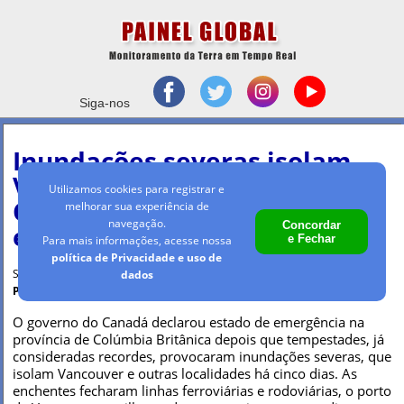
Siga-nos
Inundações severas isolam
Vancouver e governo do
Utilizamos cookies para registrar e
Canadá decreta
melhorar sua experiência de
navegação.
Concordar
emergência
e Fechar
Para mais informações, acesse nossa
política de Privacidade e uso de
Sexta-feira, 19 nov 2021 - 16h56
dados
Por Maria Clara Machado
O governo do Canadá declarou estado de emergência na
província de Colúmbia Britânica depois que tempestades, já
consideradas recordes, provocaram inundações severas, que
isolam Vancouver e outras localidades há cinco dias. As
enchentes fecharam linhas ferroviárias e rodoviárias, o porto