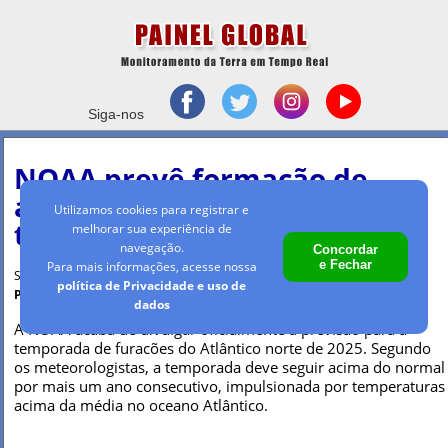
Siga-nos
NOAA prevê formação de
até 10 furacões na nova
Utilizamos cookies para registrar e
temporada de 2025
melhorar sua experiência de
navegação.
Concordar
e Fechar
Para mais informações, acesse nossa
Sexta-feira, 23 mai 2025 - 15h41
política de Privacidade e uso de
Por Maria Clara Machado
dados
A NOAA acaba de divulgar oficialmente a previsão para a
temporada de furacões do Atlântico norte de 2025. Segundo
os meteorologistas, a temporada deve seguir acima do normal
por mais um ano consecutivo, impulsionada por temperaturas
acima da média no oceano Atlântico.