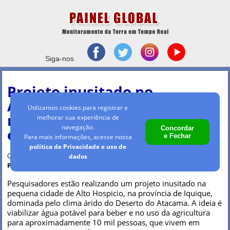
Siga-nos
Projeto inusitado no
Atacama estuda coletar
Utilizamos cookies para registrar e
neblina para combater
melhorar sua experiência de
navegação.
Concordar
escassez de água
e Fechar
Para mais informações, acesse nossa
política de Privacidade e uso de
Quarta-feira, 26 fev 2025 - 08h17
dados
Por Maria Clara Machado
Pesquisadores estão realizando um projeto inusitado na
pequena cidade de Alto Hospicio, na província de Iquique,
dominada pelo clima árido do Deserto do Atacama. A ideia é
viabilizar água potável para beber e no uso da agricultura
para aproximadamente 10 mil pessoas, que vivem em