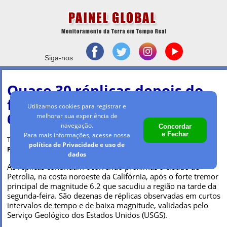
Siga-nos
Quase 30 réplicas depois do
forte tremor de magnitude
Utilizamos cookies para registrar e
6.2 na Califórnia
melhorar sua experiência de
navegação.
Concordar
e Fechar
Para mais informações, acesse nossa
Terça-feira, 21 dez 2021 - 10h37
política de Privacidade e uso de
Por Maria Clara Machado
dados
As réplicas continuam ocorrendo próximas à cidade de
Petrolia, na costa noroeste da Califórnia, após o forte tremor
principal de magnitude 6.2 que sacudiu a região na tarde da
segunda-feira. São dezenas de réplicas observadas em curtos
intervalos de tempo e de baixa magnitude, validadas pelo
Serviço Geológico dos Estados Unidos (USGS).