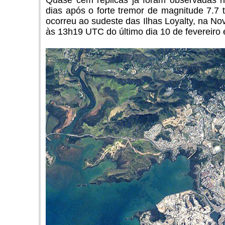
Quase cem réplicas já foram observadas na
dias após o forte tremor de magnitude 7.7 t
ocorreu ao sudeste das Ilhas Loyalty, na No
às 13h19 UTC do último dia 10 de fevereiro