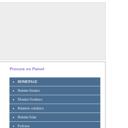
Procure no Painel
HOMEPAGE
Boletim Sísmico
Monitor Oceânico
Relatório vulcânico
Boletim Solar
Podcasts