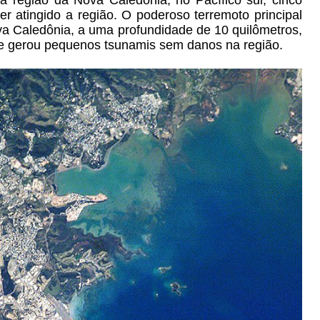
 região da Nova Caledônia, no Pacífico sul, cinco
er atingido a região. O poderoso terremoto principal
va Caledônia, a uma profundidade de 10 quilômetros,
 e gerou pequenos tsunamis sem danos na região.