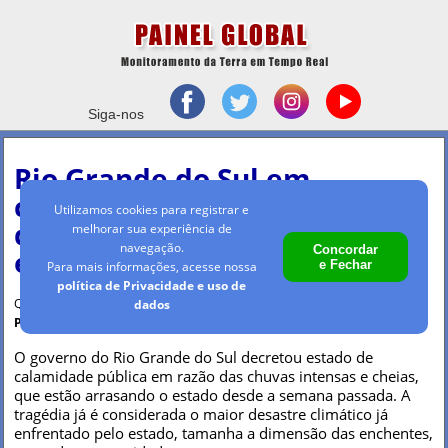
Siga-nos
Rio Grande do Sul em
calamidade pública tem
Utilizamos cookies para registrar e
quarta tragédia climática
melhorar sua experiência de
navegação.
Concordar
em quase um ano
e Fechar
Para mais informações, acesse nossa
política de Privacidade e uso de
Quinta-feira, 2 mai 2024 - 10h02
dados
Por Maria Clara Machado
O governo do Rio Grande do Sul decretou estado de
calamidade pública em razão das chuvas intensas e cheias,
que estão arrasando o estado desde a semana passada. A
tragédia já é considerada o maior desastre climático já
enfrentado pelo estado, tamanha a dimensão das enchentes,