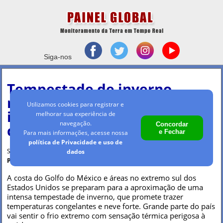
Siga-nos
Tempestade de inverno
rara com muita neve vai
Utilizamos cookies para registrar e
impactar o extremo sul
melhorar sua experiência de
navegação.
Concordar
dos EUA
e Fechar
Para mais informações, acesse nossa
política de Privacidade e uso de
Segunda-feira, 20 jan 2025 - 09h57
dados
Por Maria Clara Machado
A costa do Golfo do México e áreas no extremo sul dos
Estados Unidos se preparam para a aproximação de uma
intensa tempestade de inverno, que promete trazer
temperaturas congelantes e neve forte. Grande parte do país
vai sentir o frio extremo com sensação térmica perigosa à