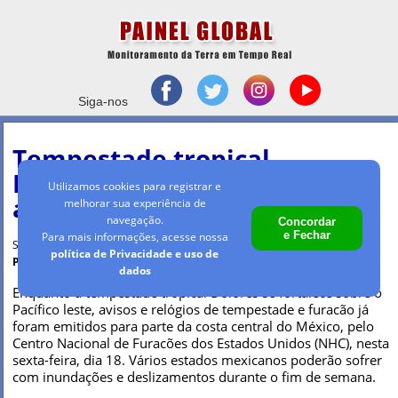
Siga-nos
Tempestade tropical
Dolores está pronta para
Utilizamos cookies para registrar e
atingir o México
melhorar sua experiência de
navegação.
Concordar
e Fechar
Para mais informações, acesse nossa
Sexta-feira, 18 jun 2021 - 14h55
política de Privacidade e uso de
Por Maria Clara Machado
dados
Enquanto a tempestade tropical Dolores se fortalece sobre o
Pacífico leste, avisos e relógios de tempestade e furacão já
foram emitidos para parte da costa central do México, pelo
Centro Nacional de Furacões dos Estados Unidos (NHC), nesta
sexta-feira, dia 18. Vários estados mexicanos poderão sofrer
com inundações e deslizamentos durante o fim de semana.