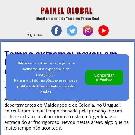
Siga-nos
Tempo extremo: nevou em
locais raros da Argentina e
Utilizamos cookies para registrar e
do Uruguai
melhorar sua experiência de
navegação.
Concordar
e Fechar
Para mais informações, acesse nossa
Terça-feira, 24 jun 2025 - 09h44
política de Privacidade e uso de
Por Maria Clara Machado
dados
A província de Buenos Aires, na Argentina, e os
departamentos de Maldonado e de Colonia, no Uruguai,
enfrentaram o mau tempo causado pela presença de um
ciclone extratropical próximo à costa da Argentina e a
entrada do ar frio rigoroso. Nevou nestas áreas, algo que há
muito tempo não acontecia.