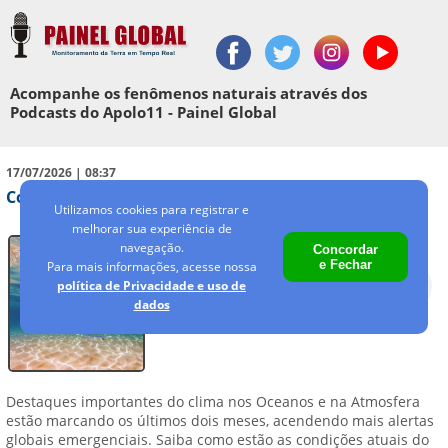
Acompanhe os fenômenos naturais através dos
Podcasts do Apolo11 - Painel Global
17/07/2026 | 08:37
Como nosso planeta vai receber o Super El Niño?
Utilizamos cookies para registrar e
melhorar sua experiência de
navegação.
Concordar
e Fechar
Para mais informações, acesse nossa
política de Privacidade e uso de
dados
Destaques importantes do clima nos Oceanos e na Atmosfera
estão marcando os últimos dois meses, acendendo mais alertas
globais emergenciais. Saiba como estão as condições atuais do