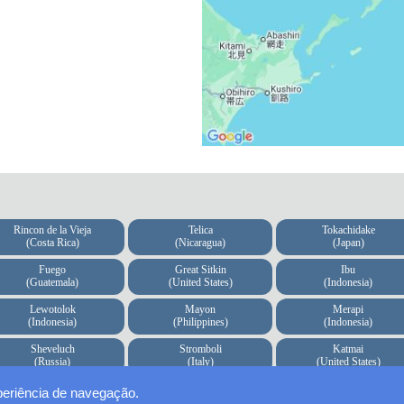
Rincon de la Vieja
Telica
Tokachidake
(Costa Rica)
(Nicaragua)
(Japan)
Fuego
Great Sitkin
Ibu
(Guatemala)
(United States)
(Indonesia)
Lewotolok
Mayon
Merapi
(Indonesia)
(Philippines)
(Indonesia)
Sheveluch
Stromboli
Katmai
(Russia)
(Italy)
(United States)
periência de navegação.
te.