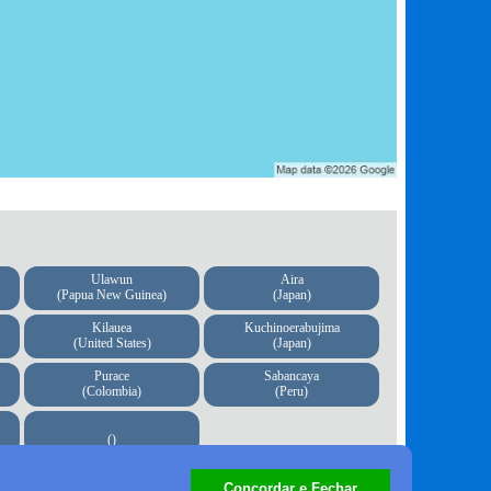
Ulawun
Aira
(Papua New Guinea)
(Japan)
Kilauea
Kuchinoerabujima
(United States)
(Japan)
Purace
Sabancaya
(Colombia)
(Peru)
()
Concordar e Fechar