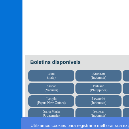
Boletins disponíveis
Etna
Krakatau
(Italy)
(Indonesia)
Ambae
Bulusan
(Vanuatu)
(Philippines)
Langila
Lewotobi
(Papua New Guinea)
(Indonesia)
Santa Maria
Semeru
(Guatemala)
(Indonesia)
Utilizamos cookies para registrar e melhorar sua ex
Os relatórios vulcânicos são atualizados semanalmen