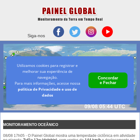
Siga-nos
Utilizamos cookies para registrar e
melhorar sua experiência de
navegação.
Concordar
e Fechar
Para mais informações, acesse nossa
política de Privacidade e uso de
dados
MONITORAMENTO OCEÂNICO
08/08 17h05 - O Painel Global mostra uma tempestade ciclônica em atividade
no planeta:
Tufão 12w (dolphin)
, com ventos de
144 km/h
e deslocamento no