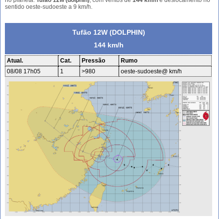
sentido oeste-sudoeste a 9 km/h.
Tufão 12W (DOLPHIN)
144 km/h
Atual.
Cat.
Pressão
Rumo
08/08 17h05
1
>980
oeste-sudoeste@ km/h