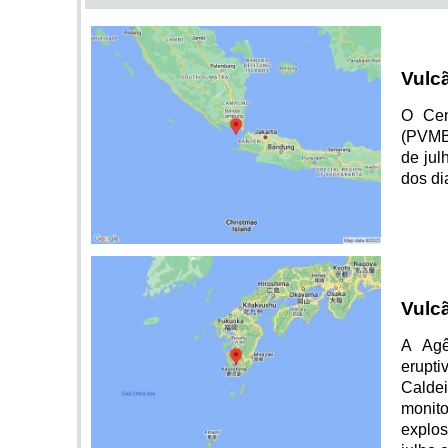
Vulc
O Cen
(PVMBG
de jul
dos di
Vulcã
A Agê
erupti
Calde
monito
explos