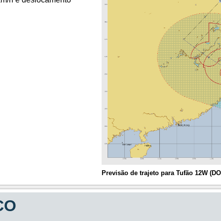
08/08 05:39
Rússia, a 95 km de Severo-Kur
08/08 05:16
Alasca, a 93 km de Atka
08/08 05:02
Alasca, a 227 km de Attu Statio
08/08 04:57
Alasca, a 234 km de Attu Statio
08/08 04:56
Alasca, a 51 km de Skwentna
08/08 04:50
Alasca, a 57 km de Skwentna
08/08 03:59
Ilhas Kermadek, Nova Zelândia
08/08 03:50
Alasca, a 235 km de Attu Statio
08/08 03:45
China, a 158 km de Darya Boyi
08/08 03:30
Paquistão, a 2 km de Mehmand
08/08 02:44
Filipinas, a 33 km de Sarangani
08/08 02:36
Alasca, a 234 km de Attu Statio
Previsão de trajeto para Tufão 12W (D
08/08 01:32
Japão, a 69 km de Kushiro
08/08 00:01
Oregon, a 101 km de Port Orfor
CO
08/08 00:00
Alasca, a 234 km de Attu Statio