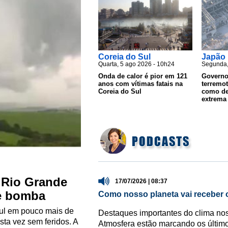
Coreia do Sul
Japão
Quarta, 5 ago 2026 - 10h24
Segunda,
Onda de calor é pior em 121
Governo
anos com vítimas fatais na
terremo
Coreia do Sul
como de
extrema
 Rio Grande
17/07/2026 | 08:37
e bomba
Como nosso planeta vai receber 
Sul em pouco mais de
Destaques importantes do clima no
ta vez sem feridos. A
Atmosfera estão marcando os últim