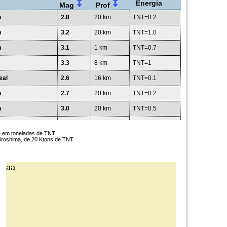
Energia
Mag
Prof
n
2.8
20 km
TNT=0.2
n
3.2
20 km
TNT=1.0
n
3.1
1 km
TNT=0.7
3.3
8 km
TNT=1
eal
2.6
16 km
TNT=0.1
n
2.7
20 km
TNT=0.2
n
3.0
20 km
TNT=0.5
n
3.0
20 km
TNT=0.5
te em toneladas de TNT
n
3.0
20 km
TNT=0.5
iroshima, de 20 Ktons de TNT
3.4
20 km
TNT=1
aa
io de l
4.6
163 km
TNT=120
fico
5.6
10 km
TNT=3788
n
2.5
20 km
TNT=0.1
4.6
10 km
TNT=120