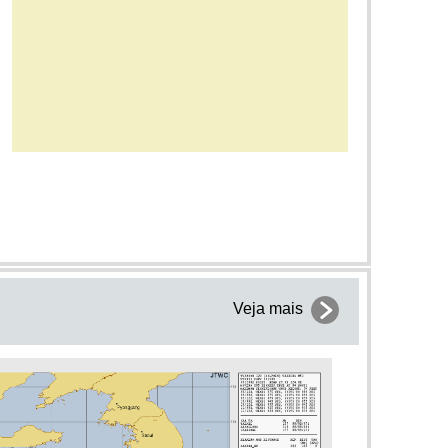
4.8
10 km
TNT=239
n
3.3
20 km
TNT=1
ntiago
3.2
10 km
TNT=1.0
2.6
7 km
TNT=0.1
ero
4.2
42 km
TNT=30
3.0
20 km
TNT=0.5
n
2.6
20 km
TNT=0.1
2.9
5 km
TNT=0.3
4.2
137 km
TNT=30
City
2.6
6 km
TNT=0.1
3.4
0 km
TNT=1
Veja mais
4.3
173 km
TNT=42
n
3.4
20 km
TNT=1
3.6
7 km
TNT=3
onio de
4.4
190 km
TNT=60