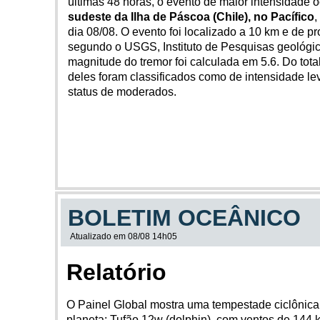
últimas 48 horas, o evento de maior intensidade 
sudeste da Ilha de Páscoa (Chile), no Pacífico
,
dia 08/08. O evento foi localizado a 10 km e de p
segundo o USGS, Instituto de Pesquisas geológi
magnitude do tremor foi calculada em 5.6. Do tota
deles foram classificados como de intensidade lev
status de moderados.
BOLETIM OCEÂNICO
Atualizado em 08/08 14h05
Relatório
O Painel Global mostra uma tempestade ciclônica
planeta: Tufão 12w (dolphin), com ventos de 144