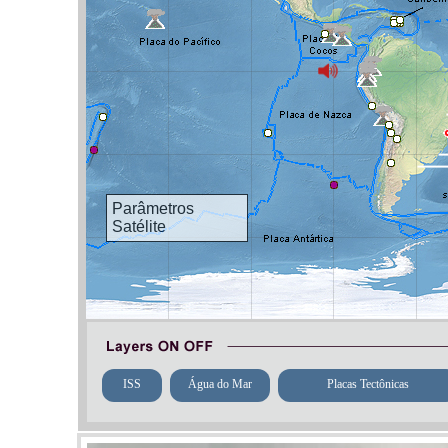
Parâmetros
Satélite
ISS
Água do Mar
Placas Tectônicas