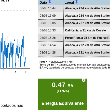
Data
Local
08/08 16:44
Alasca, a 234 km de Attu Statio
08/08 16:09
Alasca, a 234 km de Attu Statio
08/08 16:05
Alasca, a 227 km de Attu Statio
08/08 15:33
Califórnia, a 31 km de Covelo
08/08 15:26
Porto Rico, a 25 km de Puerto R
08/08 14:54
Alasca, a 232 km de Attu Statio
08/08 14:28
Alasca, a 231 km de Attu Statio
08/08 14:07
Alasca, a 232 km de Attu Statio
Prof
= Profundidade em km
Tons de TNT
= Quantidade de energia liberada equivalen
08/08 14:05
Alasca, a 237 km de Attu Statio
BA
= Quantidade de bombas atômicas equivalentes à de H
08/08 13:00
Alasca, a 142 km de Perryville
08/08 12:44
Argentina, a 77 km de San Anton
0.47
BA
08/08 11:41
sudeste da Ilha de Páscoa, Pací
(+176%)
08/08 11:07
Alasca, a 238 km de Attu Statio
Energia Equivalente
08/08 10:56
Vanuatu Region
eportados nas