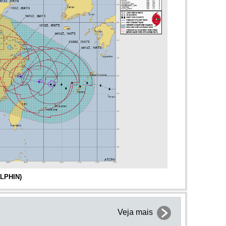
ilâ€™sk
4.8
82 km
TNT=239
3.4
35 km
TNT=1
n
3.4
20 km
TNT=1
n
2.9
20 km
TNT=0.3
3.2
0 km
TNT=1.0
5.6
10 km
TNT=3788
5.0
10 km
TNT=477
n
3.3
20 km
TNT=1
4.8
10 km
TNT=239
 Chak
4.5
10 km
TNT=84
4.6
10 km
TNT=120
n
3.4
20 km
TNT=1
OLPHIN)
4.2
35 km
TNT=30
d
2.9
10 km
TNT=0.3
Veja mais
n
2.7
4 km
TNT=0.2