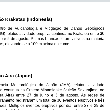
07/08 23:55
Utah, a 6 km de Saratoga Sprin
07/08 23:38
Alasca, a 236 km de Attu Statio
07/08 23:36
Alasca, a 241 km de Attu Statio
ão Krakatau (Indonesia)
07/08 23:30
Indonésia, a 122 km de Goronta
tro de Vulcanologia e Mitigação de Danos Geológicos
07/08 23:11
Peru, a 17 km de Yanacancha
) relatou atividade eruptiva contínua no Krakatoa entre 30
ho e 5 de agosto. Plumas brancas foram visíveis na maioria
07/08 22:53
Filipinas, a 7 km de Caburan
as, elevando-se a 100 m acima do cume
07/08 22:19
Sudeste da cordilheira do Pacífi
07/08 22:12
Laikit II (Dimembe), a 34 km de L
07/08 19:48
Filipinas, a 244 km de Sarangani
07/08 18:41
Japão, a 3 km de Takahagi
o Aira (Japan)
07/08 17:31
Sul das ilhas Fiji
ncia Meteorológica do Japão (JMA) relatou atividade
07/08 17:29
Porto Rico, a 5 km de Guaynabo
va contínua na Cratera Minamidake (vulcão Sakurajima, na
07/08 15:46
Califórnia, a 5 km de Pinnacles
ira Aira) entre 27 de julho e 3 de agosto. As redes de
07/08 15:42
Chile, a 66 km de CamiÃ±a
ramento registraram um total de 36 eventos eruptivos e três
ões. Múltiplos eventos eruptivos por dia, entre 27 e 29 de
07/08 15:36
Alasca, a 238 km de Attu Statio