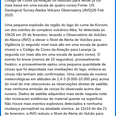
Código de Cores da Aviação foi reduzido para Verde (a cor
mais baixa em uma escala de quatro cores).Fonte: US
Geological Survey Alaska Volcano Observatory (AVO)
26 Feb
2025
Uma pequena explosão da região do lago do cume de Korovin,
um dos vulcões do complexo vulcânico Atka, foi detectada às
19h26 em 20 de fevereiro, levando o Observatório de Vulcões
do Alasca (AVO) a elevar o Nível de Alerta de Vulcões para
Vigilância (o segundo nível mais alto em uma escala de quatro
níveis) e o Código de Cores da Aviação para Laranja (a
segunda cor mais alta em uma escala de quatro cores). O
evento foi breve (menos de 10 segundos), provavelmente
freático, e provavelmente ejetou uma pequena quantidade de
cinzas que foi depositada nas imediações do lago, embora as
cinzas não tenham sido confirmadas. Uma camada de nuvens
meteorológicas em altitudes de 2,4-3 (8.000-10.000 pés) acima
do nível do mar obscureceu as observações diretas de satélite,
mas nenhuma emissão de cinzas foi observada acima das
nuvens. Dados de satélite adquiridos mais tarde naquela noite
não mostraram evidências de material quente na superfície.
Não houve mais eventos explosivos detectados e nenhuma
mudança perceptível na atividade sísmica, às 11h14 do dia 21
de fevereiro, a AVO reduziu o Nível de Alerta do Vulcão para