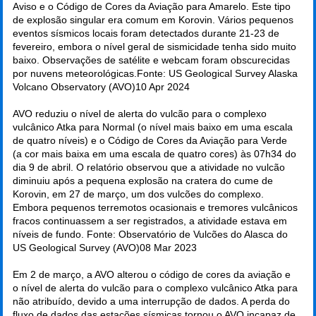
Aviso e o Código de Cores da Aviação para Amarelo. Este tipo
de explosão singular era comum em Korovin. Vários pequenos
eventos sísmicos locais foram detectados durante 21-23 de
fevereiro, embora o nível geral de sismicidade tenha sido muito
baixo. Observações de satélite e webcam foram obscurecidas
por nuvens meteorológicas.Fonte: US Geological Survey Alaska
Volcano Observatory (AVO)
10 Apr 2024
AVO reduziu o nível de alerta do vulcão para o complexo
vulcânico Atka para Normal (o nível mais baixo em uma escala
de quatro níveis) e o Código de Cores da Aviação para Verde
(a cor mais baixa em uma escala de quatro cores) às 07h34 do
dia 9 de abril. O relatório observou que a atividade no vulcão
diminuiu após a pequena explosão na cratera do cume de
Korovin, em 27 de março, um dos vulcões do complexo.
Embora pequenos terremotos ocasionais e tremores vulcânicos
fracos continuassem a ser registrados, a atividade estava em
níveis de fundo. Fonte: Observatório de Vulcões do Alasca do
US Geological Survey (AVO)
08 Mar 2023
Em 2 de março, a AVO alterou o código de cores da aviação e
o nível de alerta do vulcão para o complexo vulcânico Atka para
não atribuído, devido a uma interrupção de dados. A perda do
fluxo de dados das estações sísmicas tornou o AVO incapaz de