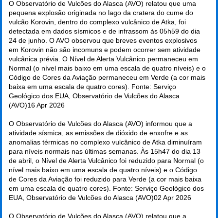
O Observatório de Vulcões do Alasca (AVO) relatou que uma
pequena explosão originada no lago da cratera do cume do
vulcão Korovin, dentro do complexo vulcânico de Atka, foi
detectada em dados sísmicos e de infrassom às 05h59 do dia
24 de junho. O AVO observou que breves eventos explosivos
em Korovin não são incomuns e podem ocorrer sem atividade
vulcânica prévia. O Nível de Alerta Vulcânico permaneceu em
Normal (o nível mais baixo em uma escala de quatro níveis) e o
Código de Cores da Aviação permaneceu em Verde (a cor mais
baixa em uma escala de quatro cores). Fonte: Serviço
Geológico dos EUA, Observatório de Vulcões do Alasca
(AVO)
16 Apr 2026
O Observatório de Vulcões do Alasca (AVO) informou que a
atividade sísmica, as emissões de dióxido de enxofre e as
anomalias térmicas no complexo vulcânico de Atka diminuíram
para níveis normais nas últimas semanas. Às 15h47 do dia 13
de abril, o Nível de Alerta Vulcânico foi reduzido para Normal (o
nível mais baixo em uma escala de quatro níveis) e o Código
de Cores da Aviação foi reduzido para Verde (a cor mais baixa
em uma escala de quatro cores). Fonte: Serviço Geológico dos
EUA, Observatório de Vulcões do Alasca (AVO)
02 Apr 2026
O Observatório de Vulcões do Alasca (AVO) relatou que a