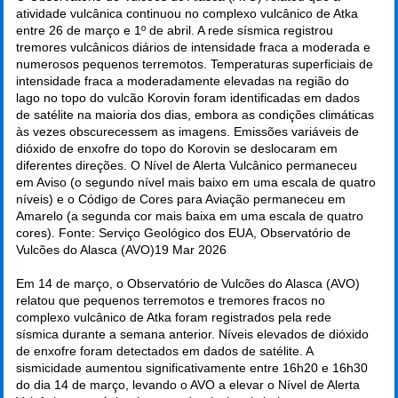
atividade vulcânica continuou no complexo vulcânico de Atka
entre 26 de março e 1º de abril. A rede sísmica registrou
tremores vulcânicos diários de intensidade fraca a moderada e
numerosos pequenos terremotos. Temperaturas superficiais de
intensidade fraca a moderadamente elevadas na região do
lago no topo do vulcão Korovin foram identificadas em dados
de satélite na maioria dos dias, embora as condições climáticas
às vezes obscurecessem as imagens. Emissões variáveis de
dióxido de enxofre do topo do Korovin se deslocaram em
diferentes direções. O Nível de Alerta Vulcânico permaneceu
em Aviso (o segundo nível mais baixo em uma escala de quatro
níveis) e o Código de Cores para Aviação permaneceu em
Amarelo (a segunda cor mais baixa em uma escala de quatro
cores). Fonte: Serviço Geológico dos EUA, Observatório de
Vulcões do Alasca (AVO)
19 Mar 2026
Em 14 de março, o Observatório de Vulcões do Alasca (AVO)
relatou que pequenos terremotos e tremores fracos no
complexo vulcânico de Atka foram registrados pela rede
sísmica durante a semana anterior. Níveis elevados de dióxido
de enxofre foram detectados em dados de satélite. A
sismicidade aumentou significativamente entre 16h20 e 16h30
do dia 14 de março, levando o AVO a elevar o Nível de Alerta