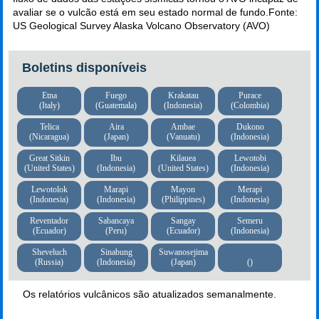
avaliar se o vulcão está em seu estado normal de fundo.Fonte:
US Geological Survey Alaska Volcano Observatory (AVO)
Boletins disponíveis
Etna
Fuego
Krakatau
Purace
(Italy)
(Guatemala)
(Indonesia)
(Colombia)
Telica
Aira
Ambae
Dukono
(Nicaragua)
(Japan)
(Vanuatu)
(Indonesia)
Great Sitkin
Ibu
Kilauea
Lewotobi
(United States)
(Indonesia)
(United States)
(Indonesia)
Lewotolok
Marapi
Mayon
Merapi
(Indonesia)
(Indonesia)
(Philippines)
(Indonesia)
Reventador
Sabancaya
Sangay
Semeru
(Ecuador)
(Peru)
(Ecuador)
(Indonesia)
Sheveluch
Sinabung
Suwanosejima
(Russia)
(Indonesia)
(Japan)
()
Os relatórios vulcânicos são atualizados semanalmente.