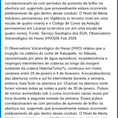
correlacionaram-se com períodos de aumento de brilho na
abertura sul, sugerindo que provavelmente estava ocorrendo
pistãoamento de gás dentro desse conduto. O Nível de Alerta
Vulcânico permaneceu em Vigilância (o terceiro nível em uma
escala de quatro níveis) e o Código de Cores da Aviação
permaneceu em Laranja (a terceira cor em uma escala de
quatro cores). Fonte: Serviço Geológico dos EUA, Observatório
Vulcanológico do Havaí (HVO)
06 Feb 2026
O Observatório Vulcanológico do Havaí (HVO) relatou que a
erupção na caldeira do cume de Kaluapele, no Kilauea,
caracterizada por jatos de água episódicos, incandescência e
respingos intermitentes de crateras ao longo da margem
sudoeste da cratera Halema?uma?u, continuou em níveis
variáveis entre 29 de janeiro e 4 de fevereiro. A incandescência
das aberturas norte e sul foi intermitente durante a semana,
embora mais forte na abertura sul. Chamas na abertura norte
foram visíveis todas as noites a partir de 30 de janeiro. Pulsos
de tremor aumentado sob o cume ocorreram várias vezes por
hora durante a segunda metade da semana. Esses pulsos
correlacionaram-se com períodos de aumento de brilho na
abertura sul, sugerindo que provavelmente estava ocorrendo
pistãoamento de gás dentro desse conduto. O Nível de Alerta