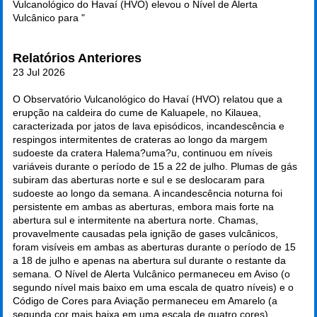
Vulcanológico do Havaí (HVO) elevou o Nível de Alerta
Vulcânico para "
Relatórios Anteriores
23 Jul 2026
O Observatório Vulcanológico do Havaí (HVO) relatou que a
erupção na caldeira do cume de Kaluapele, no Kilauea,
caracterizada por jatos de lava episódicos, incandescência e
respingos intermitentes de crateras ao longo da margem
sudoeste da cratera Halema?uma?u, continuou em níveis
variáveis durante o período de 15 a 22 de julho. Plumas de gás
subiram das aberturas norte e sul e se deslocaram para
sudoeste ao longo da semana. A incandescência noturna foi
persistente em ambas as aberturas, embora mais forte na
abertura sul e intermitente na abertura norte. Chamas,
provavelmente causadas pela ignição de gases vulcânicos,
foram visíveis em ambas as aberturas durante o período de 15
a 18 de julho e apenas na abertura sul durante o restante da
semana. O Nível de Alerta Vulcânico permaneceu em Aviso (o
segundo nível mais baixo em uma escala de quatro níveis) e o
Código de Cores para Aviação permaneceu em Amarelo (a
segunda cor mais baixa em uma escala de quatro cores).