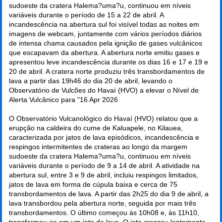
sudoeste da cratera Halema?uma?u, continuou em níveis
variáveis durante o período de 15 a 22 de abril. A
incandescência na abertura sul foi visível todas as noites em
imagens de webcam, juntamente com vários períodos diários
de intensa chama causados pela ignição de gases vulcânicos
que escapavam da abertura. A abertura norte emitiu gases e
apresentou leve incandescência durante os dias 16 e 17 e 19 e
20 de abril. A cratera norte produziu três transbordamentos de
lava a partir das 19h46 do dia 20 de abril, levando o
Observatório de Vulcões do Havaí (HVO) a elevar o Nível de
Alerta Vulcânico para "
16 Apr 2026
O Observatório Vulcanológico do Havaí (HVO) relatou que a
erupção na caldeira do cume de Kaluapele, no Kilauea,
caracterizada por jatos de lava episódicos, incandescência e
respingos intermitentes de crateras ao longo da margem
sudoeste da cratera Halema?uma?u, continuou em níveis
variáveis durante o período de 9 a 14 de abril. A atividade na
abertura sul, entre 3 e 9 de abril, incluiu respingos limitados,
jatos de lava em forma de cúpula baixa e cerca de 75
transbordamentos de lava. A partir das 2h25 do dia 9 de abril, a
lava transbordou pela abertura norte, seguida por mais três
transbordamentos. O último começou às 10h08 e, às 11h10,
transformou-se em um jato de lava. O jato cresceu lentamente,