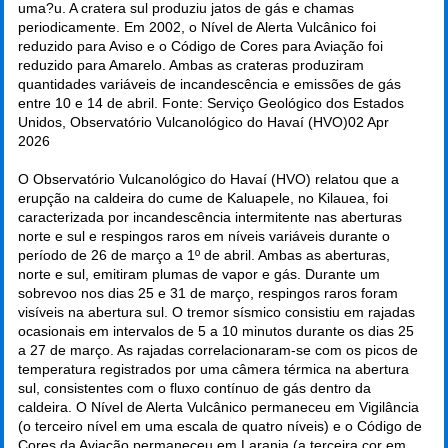
uma?u. A cratera sul produziu jatos de gás e chamas
periodicamente. Em 2002, o Nível de Alerta Vulcânico foi
reduzido para Aviso e o Código de Cores para Aviação foi
reduzido para Amarelo. Ambas as crateras produziram
quantidades variáveis de incandescência e emissões de gás
entre 10 e 14 de abril. Fonte: Serviço Geológico dos Estados
Unidos, Observatório Vulcanológico do Havaí (HVO)
02 Apr
2026
O Observatório Vulcanológico do Havaí (HVO) relatou que a
erupção na caldeira do cume de Kaluapele, no Kilauea, foi
caracterizada por incandescência intermitente nas aberturas
norte e sul e respingos raros em níveis variáveis durante o
período de 26 de março a 1º de abril. Ambas as aberturas,
norte e sul, emitiram plumas de vapor e gás. Durante um
sobrevoo nos dias 25 e 31 de março, respingos raros foram
visíveis na abertura sul. O tremor sísmico consistiu em rajadas
ocasionais em intervalos de 5 a 10 minutos durante os dias 25
a 27 de março. As rajadas correlacionaram-se com os picos de
temperatura registrados por uma câmera térmica na abertura
sul, consistentes com o fluxo contínuo de gás dentro da
caldeira. O Nível de Alerta Vulcânico permaneceu em Vigilância
(o terceiro nível em uma escala de quatro níveis) e o Código de
Cores da Aviação permaneceu em Laranja (a terceira cor em