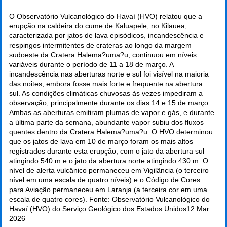
O Observatório Vulcanológico do Havaí (HVO) relatou que a
erupção na caldeira do cume de Kaluapele, no Kilauea,
caracterizada por jatos de lava episódicos, incandescência e
respingos intermitentes de crateras ao longo da margem
sudoeste da Cratera Halema?uma?u, continuou em níveis
variáveis durante o período de 11 a 18 de março. A
incandescência nas aberturas norte e sul foi visível na maioria
das noites, embora fosse mais forte e frequente na abertura
sul. As condições climáticas chuvosas às vezes impediram a
observação, principalmente durante os dias 14 e 15 de março.
Ambas as aberturas emitiram plumas de vapor e gás, e durante
a última parte da semana, abundante vapor subiu dos fluxos
quentes dentro da Cratera Halema?uma?u. O HVO determinou
que os jatos de lava em 10 de março foram os mais altos
registrados durante esta erupção, com o jato da abertura sul
atingindo 540 m e o jato da abertura norte atingindo 430 m. O
nível de alerta vulcânico permaneceu em Vigilância (o terceiro
nível em uma escala de quatro níveis) e o Código de Cores
para Aviação permaneceu em Laranja (a terceira cor em uma
escala de quatro cores). Fonte: Observatório Vulcanológico do
Havaí (HVO) do Serviço Geológico dos Estados Unidos
12 Mar
2026