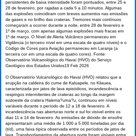
persistentes de baixa intensidade foram pontuados, entre 25 e
28 de fevereiro, por rajadas a cada 5 a 10 minutos. Algumas
das explosões coincidiram com breves aumentos nas emissões
de gases e no brilho das crateras. Tremores mais contínuos
começaram a ocorrer durante a noite, entre 28 de fevereiro e
1º de março, com apenas algumas explosões mais fracas em
1º de março. O Nível de Alerta Vulcânico permaneceu em
Vigilância (o terceiro nível em uma escala de quatro níveis) e o
Código de Cores para Aviação permaneceu em Laranja (a
terceira cor em uma escala de quatro cores). Fonte:
Observatório Vulcanológico do Havaí (HVO) do Serviço
Geológico dos Estados Unidos
19 Feb 2026
O Observatório Vulcanológico do Havaí (HVO) relatou que a
erupção na caldeira do cume de Kaluapele, no Kilauea,
caracterizada por jatos de lava episódicos, incandescência e
respingos intermitentes de crateras ao longo da margem
sudoeste da cratera Halema?uma?u, continuou em níveis
variáveis durante o período de 12 a 18 de fevereiro. A
incandescência nas aberturas norte e sul foi visível entre os
dias 11 e 14 de fevereiro. As emissões de dióxido de enxofre
apresentaram uma média de 1.000 a 5.000 toneladas por dia
(t/d), uma faixa típica observada entre os períodos de jatos de
lava. Transbordamentos da abertura norte foram visíveis entre