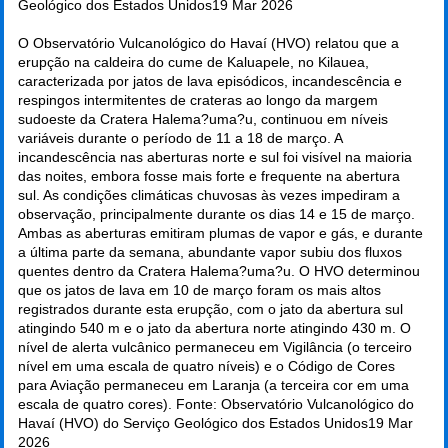
Geológico dos Estados Unidos
19 Mar 2026
O Observatório Vulcanológico do Havaí (HVO) relatou que a
erupção na caldeira do cume de Kaluapele, no Kilauea,
caracterizada por jatos de lava episódicos, incandescência e
respingos intermitentes de crateras ao longo da margem
sudoeste da Cratera Halema?uma?u, continuou em níveis
variáveis durante o período de 11 a 18 de março. A
incandescência nas aberturas norte e sul foi visível na maioria
das noites, embora fosse mais forte e frequente na abertura
sul. As condições climáticas chuvosas às vezes impediram a
observação, principalmente durante os dias 14 e 15 de março.
Ambas as aberturas emitiram plumas de vapor e gás, e durante
a última parte da semana, abundante vapor subiu dos fluxos
quentes dentro da Cratera Halema?uma?u. O HVO determinou
que os jatos de lava em 10 de março foram os mais altos
registrados durante esta erupção, com o jato da abertura sul
atingindo 540 m e o jato da abertura norte atingindo 430 m. O
nível de alerta vulcânico permaneceu em Vigilância (o terceiro
nível em uma escala de quatro níveis) e o Código de Cores
para Aviação permaneceu em Laranja (a terceira cor em uma
escala de quatro cores). Fonte: Observatório Vulcanológico do
Havaí (HVO) do Serviço Geológico dos Estados Unidos
19 Mar
2026