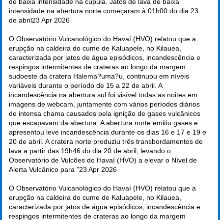
de baixa intensidade na cúpula. Jatos de lava de baixa
intensidade na abertura norte começaram à 01h00 do dia 23
de abril
23 Apr 2026
O Observatório Vulcanológico do Havaí (HVO) relatou que a
erupção na caldeira do cume de Kaluapele, no Kilauea,
caracterizada por jatos de água episódicos, incandescência e
respingos intermitentes de crateras ao longo da margem
sudoeste da cratera Halema?uma?u, continuou em níveis
variáveis durante o período de 15 a 22 de abril. A
incandescência na abertura sul foi visível todas as noites em
imagens de webcam, juntamente com vários períodos diários
de intensa chama causados pela ignição de gases vulcânicos
que escapavam da abertura. A abertura norte emitiu gases e
apresentou leve incandescência durante os dias 16 e 17 e 19 e
20 de abril. A cratera norte produziu três transbordamentos de
lava a partir das 19h46 do dia 20 de abril, levando o
Observatório de Vulcões do Havaí (HVO) a elevar o Nível de
Alerta Vulcânico para "
23 Apr 2026
O Observatório Vulcanológico do Havaí (HVO) relatou que a
erupção na caldeira do cume de Kaluapele, no Kilauea,
caracterizada por jatos de água episódicos, incandescência e
respingos intermitentes de crateras ao longo da margem