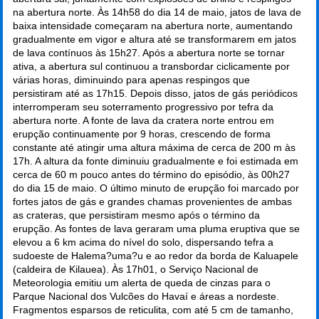
na abertura norte. Às 14h58 do dia 14 de maio, jatos de lava de
baixa intensidade começaram na abertura norte, aumentando
gradualmente em vigor e altura até se transformarem em jatos
de lava contínuos às 15h27. Após a abertura norte se tornar
ativa, a abertura sul continuou a transbordar ciclicamente por
várias horas, diminuindo para apenas respingos que
persistiram até as 17h15. Depois disso, jatos de gás periódicos
interromperam seu soterramento progressivo por tefra da
abertura norte. A fonte de lava da cratera norte entrou em
erupção continuamente por 9 horas, crescendo de forma
constante até atingir uma altura máxima de cerca de 200 m às
17h. A altura da fonte diminuiu gradualmente e foi estimada em
cerca de 60 m pouco antes do término do episódio, às 00h27
do dia 15 de maio. O último minuto de erupção foi marcado por
fortes jatos de gás e grandes chamas provenientes de ambas
as crateras, que persistiram mesmo após o término da
erupção. As fontes de lava geraram uma pluma eruptiva que se
elevou a 6 km acima do nível do solo, dispersando tefra a
sudoeste de Halema?uma?u e ao redor da borda de Kaluapele
(caldeira de Kilauea). Às 17h01, o Serviço Nacional de
Meteorologia emitiu um alerta de queda de cinzas para o
Parque Nacional dos Vulcões do Havaí e áreas a nordeste.
Fragmentos esparsos de reticulita, com até 5 cm de tamanho,