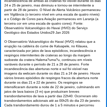
incandescência de ambas as crateras foi visível durante os dias
24 e 25 de janeiro, mas diminuiu e tornou-se intermitente a
partir de 28 de janeiro. O Nível de Alerta Vulcânico permaneceu
em Vigilância (o terceiro nível em uma escala de quatro níveis)
e o Código de Cores para Aviação permaneceu em Laranja (a
terceira cor em uma escala de quatro cores). Fonte:
Observatório Vulcanológico do Havaí (HVO) do Serviço
Geológico dos Estados Unidos
29 Jan 2026
O Observatório Vulcanológico do Havaí (HVO) relatou que a
erupção na caldeira do cume de Kaluapele, no Kilauea,
caracterizada por jatos de lava episódicos, incandescência e
respingos intermitentes de crateras ao longo da margem
sudoeste da cratera Halema?uma?u, continuou em níveis
variáveis durante o período de 21 a 28 de janeiro. Forte
incandescência das aberturas norte e sul foi visível nas
imagens da webcam durante os dias 21 a 24 de janeiro. Houve
vários breves episódios de respingos fracos da abertura norte
durante os dias 21 e 22 de janeiro. Os respingos se
intensificaram durante a noite de 22 de janeiro, culminando em
jatos de lava baixos (3 m) que produziram breves
transbordamentos de lava a partir das 22h40. Ocorreram oito
transbordamentos adicionais até as 00h25 do dia 23 de janeiro.
Cada transbordamento durou de 1 a 5 minutos e percorreu