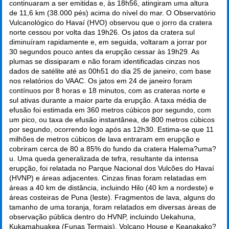
continuaram a ser emitidas e, às 18h56, atingiram uma altura
de 11,6 km (38.000 pés) acima do nível do mar. O Observatório
Vulcanológico do Havaí (HVO) observou que o jorro da cratera
norte cessou por volta das 19h26. Os jatos da cratera sul
diminuíram rapidamente e, em seguida, voltaram a jorrar por
30 segundos pouco antes da erupção cessar às 19h29. As
plumas se dissiparam e não foram identificadas cinzas nos
dados de satélite até as 00h51 do dia 25 de janeiro, com base
nos relatórios do VAAC. Os jatos em 24 de janeiro foram
contínuos por 8 horas e 18 minutos, com as crateras norte e
sul ativas durante a maior parte da erupção. A taxa média de
efusão foi estimada em 360 metros cúbicos por segundo, com
um pico, ou taxa de efusão instantânea, de 800 metros cúbicos
por segundo, ocorrendo logo após as 12h30. Estima-se que 11
milhões de metros cúbicos de lava entraram em erupção e
cobriram cerca de 80 a 85% do fundo da cratera Halema?uma?
u. Uma queda generalizada de tefra, resultante da intensa
erupção, foi relatada no Parque Nacional dos Vulcões do Havaí
(HVNP) e áreas adjacentes. Cinzas finas foram relatadas em
áreas a 40 km de distância, incluindo Hilo (40 km a nordeste) e
áreas costeiras de Puna (leste). Fragmentos de lava, alguns do
tamanho de uma toranja, foram relatados em diversas áreas de
observação pública dentro do HVNP, incluindo Uekahuna,
Kukamahuakea (Funas Termais), Volcano House e Keanakako?