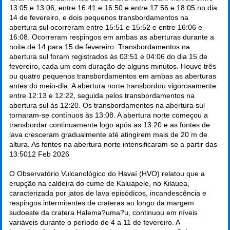
13:05 e 13:06, entre 16:41 e 16:50 e entre 17:56 e 18:05 no dia
14 de fevereiro, e dois pequenos transbordamentos na
abertura sul ocorreram entre 15:51 e 15:52 e entre 16:06 e
16:08. Ocorreram respingos em ambas as aberturas durante a
noite de 14 para 15 de fevereiro. Transbordamentos na
abertura sul foram registrados às 03:51 e 04:06 do dia 15 de
fevereiro, cada um com duração de alguns minutos. Houve três
ou quatro pequenos transbordamentos em ambas as aberturas
antes do meio-dia. A abertura norte transbordou vigorosamente
entre 12:13 e 12:22, seguida pelos transbordamentos na
abertura sul às 12:20. Os transbordamentos na abertura sul
tornaram-se contínuos às 13:08. A abertura norte começou a
transbordar continuamente logo após as 13:20 e as fontes de
lava cresceram gradualmente até atingirem mais de 20 m de
altura. As fontes na abertura norte intensificaram-se a partir das
13:50
12 Feb 2026
O Observatório Vulcanológico do Havaí (HVO) relatou que a
erupção na caldeira do cume de Kaluapele, no Kilauea,
caracterizada por jatos de lava episódicos, incandescência e
respingos intermitentes de crateras ao longo da margem
sudoeste da cratera Halema?uma?u, continuou em níveis
variáveis durante o período de 4 a 11 de fevereiro. A