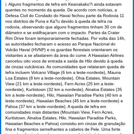
i. Alguns fragmentos de tefra em Keanakako?i ainda estavam
quentes no momento da queda. De acordo com notícias, a
Defesa Civil do Condado do Havaí fechou parte da Rodovia 11
nos distritos de Puna e Ka?u devido à queda de tefra na
rodovia, observando que alguns fragmentos tinham 30 cm de
diâmetro e se estilhaçaram com o impacto. Partes da Crater
Rim Drive foram temporariamente fechadas. Por volta das 14h,
as autoridades fecharam o acesso ao Parque Nacional do
Vulcão Havaí (HVNP) e os guardas florestais orientaram os
visitantes a se afastarem da área do cume. A Hawaiian Airlines
cancelou oito voos de entrada e saída de Hilo devido à queda
de cinzas vulcânicas. As comunidades que relataram queda de
tefra incluem Volcano Village (6 km a leste-nordeste), Mauna
Loa Estates (8 km a leste-nordeste), Ohia Estates, Mountain
View (21 km a leste-nordeste), Fern Acres (25 km a leste-
nordeste), Kurtistown (32 km a nordeste), Ainaloa Estates (35
km a leste-nordeste), Hilo, Hawaiian Paradise Parks (40 km a
leste-nordeste), Hawaiian Beaches (45 km a leste-nordeste) e
Pahoa (37 km a leste-nordeste). A queda de tefra em
comunidades mais distantes (Mountain View, Fern Acres,
Kurtistown, Ainaloa Estates, Hilo, Hawaiian Paradise Parks,
Hawaiian Beaches e Pahoa) consistiu em cinzas de granulação
fina e fragmentos semelhantes a cabelos de Pele. Uma forte