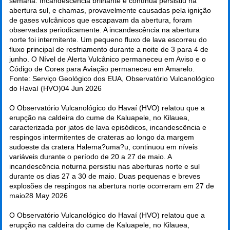
semana. Incandescência brilhante e contínua persistiu na
abertura sul, e chamas, provavelmente causadas pela ignição
de gases vulcânicos que escapavam da abertura, foram
observadas periodicamente. A incandescência na abertura
norte foi intermitente. Um pequeno fluxo de lava escorreu do
fluxo principal de resfriamento durante a noite de 3 para 4 de
junho. O Nível de Alerta Vulcânico permaneceu em Aviso e o
Código de Cores para Aviação permaneceu em Amarelo.
Fonte: Serviço Geológico dos EUA, Observatório Vulcanológico
do Havaí (HVO)
04 Jun 2026
O Observatório Vulcanológico do Havaí (HVO) relatou que a
erupção na caldeira do cume de Kaluapele, no Kilauea,
caracterizada por jatos de lava episódicos, incandescência e
respingos intermitentes de crateras ao longo da margem
sudoeste da cratera Halema?uma?u, continuou em níveis
variáveis durante o período de 20 a 27 de maio. A
incandescência noturna persistiu nas aberturas norte e sul
durante os dias 27 a 30 de maio. Duas pequenas e breves
explosões de respingos na abertura norte ocorreram em 27 de
maio
28 May 2026
O Observatório Vulcanológico do Havaí (HVO) relatou que a
erupção na caldeira do cume de Kaluapele, no Kilauea,