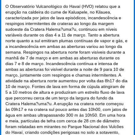
O Observatório Vulcanológico do Havaí (HVO) relatou que a
erupção na caldeira do cume de Kaluapele, no Kilauea,
caracterizada por jatos de lava episódicos, incandescência e
respingos intermitentes de crateras ao longo da margem
sudoeste da Cratera Halema?uma?u, continuou em níveis
variáveis durante os dias 4 a 11 de março. Tanto a abertura
norte quanto a sul emitiram plumas contínuas de vapor e gás, e
a incandescência em ambas as aberturas variou ao longo da
semana. Respingos na abertura norte foram visíveis durante a
manhã de 7 de março e em ambas as aberturas durante os
dias 7 e 8 de março. Incandescência contínua e intensa de
ambas as aberturas foi visível durante a noite de 9 para 10 de
março, juntamente com respingos e chamas intermitentes. A
atividade na abertura norte aumentou por volta das 8h17 do dia
10 de março. Fontes de lava em forma de cúpula atingiram de
5 a 10 metros de altura e produziram um estreito fluxo de lava
que percorreu cerca de um terço da largura do fundo da
Cratera Halema?uma?u. A erupção na cratera norte começou
às 09h17 e na cratera sul pouco antes das 10h00, com jatos de
água em ambas ultrapassando 300 m às 10h50. Em uma hora
e meia, partículas de tefra com cerca de 28 cm de diâmetro
foram relatadas em mirantes no Parque Nacional dos Vulcões
do Havaí, criando condições perigosas no solo a sotavento,