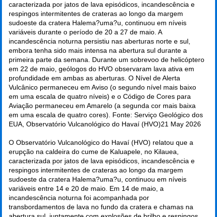
caracterizada por jatos de lava episódicos, incandescência e
respingos intermitentes de crateras ao longo da margem
sudoeste da cratera Halema?uma?u, continuou em níveis
variáveis durante o período de 20 a 27 de maio. A
incandescência noturna persistiu nas aberturas norte e sul,
embora tenha sido mais intensa na abertura sul durante a
primeira parte da semana. Durante um sobrevoo de helicóptero
em 22 de maio, geólogos do HVO observaram lava ativa em
profundidade em ambas as aberturas. O Nível de Alerta
Vulcânico permaneceu em Aviso (o segundo nível mais baixo
em uma escala de quatro níveis) e o Código de Cores para
Aviação permaneceu em Amarelo (a segunda cor mais baixa
em uma escala de quatro cores). Fonte: Serviço Geológico dos
EUA, Observatório Vulcanológico do Havaí (HVO)
21 May 2026
O Observatório Vulcanológico do Havaí (HVO) relatou que a
erupção na caldeira do cume de Kaluapele, no Kilauea,
caracterizada por jatos de lava episódicos, incandescência e
respingos intermitentes de crateras ao longo da margem
sudoeste da cratera Halema?uma?u, continuou em níveis
variáveis entre 14 e 20 de maio. Em 14 de maio, a
incandescência noturna foi acompanhada por
transbordamentos de lava no fundo da cratera e chamas na
abertura sul, juntamente com explosões de brilho e respingos