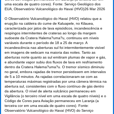
uma escala de quatro cores). Fonte: Serviço Geológico dos
EUA, Observatório Vulcanológico do Havaí (HVO)
26 Mar 2026
O Observatório Vulcanológico do Havaí (HVO) relatou que a
erupção na caldeira do cume de Kaluapele, no Kilauea,
caracterizada por jatos de lava episódicos, incandescência e
respingos intermitentes de crateras ao longo da margem
sudoeste da Cratera Halema?uma?u, continuou em níveis
variáveis durante o período de 18 a 25 de março. A
incandescência nas aberturas sul foi intermitentemente visível
em imagens de webcam na maioria das noites. Tanto as
aberturas norte quanto as sul emitiram plumas de vapor e gás,
e abundante vapor subiu dos fluxos de lava em resfriamento
dentro da Cratera Halema?uma?u. O tremor sísmico diminuiu
no geral, embora rajadas de tremor persistissem em intervalos
de 5 a 10 minutos. As rajadas correlacionaram-se com as
temperaturas máximas registradas por uma câmera térmica na
abertura sul, consistentes com o fluxo contínuo de gás dentro
da abertura. O nível de alerta vulcânico permaneceu em
Vigilância (o terceiro nível em uma escala de quatro níveis) e o
Código de Cores para Aviação permaneceu em Laranja (a
terceira cor em uma escala de quatro cores). Fonte:
Observatório Vulcanológico do Havaí (HVO) do Serviço