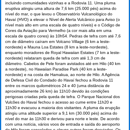
incluindo comunidades vizinhas e a Rodovia 11. Uma pluma
eruptiva atingiu uma altura de 7,6 km (25.000 pés) acima do
nível do mar, o que levou o Observatório Vulcanológico do
Havaí (HVO) a elevar o Nível de Alerta Vulcânico para Aviso (o
nível mais alto em uma escala de quatro níveis) e o Código de
Cores da Aviação para Vermelho (a cor mais alta em uma
escala de quatro cores) às 10h54. Pedras de tefra com até 7,6
cm de diâmetro caíram em Volcano Village (6 km a leste-
nordeste) e Mauna Loa Estates (8 km a leste-nordeste),
enquanto moradores de Royal Hawaiian Estates (7 km a leste-
nordeste) relataram queda de tefra com até 1,3 cm de
diâmetro. Cabelos de Pele foram avistados até em Hilo (40 km
a nordeste), no Hawaiian Paradise Park (40 km a leste-
nordeste) e na costa de Hamakua, ao norte de Hilo. A Agência
de Defesa Civil do Condado do Havaí fechou a Rodovia 11
entre os marcos quilométricos 24 e 40 (uma distância de
aproximadamente 26 km) às 11h10 devido às condições
perigosas criadas pela queda de tefra. O Parque Nacional dos
Vulcões do Havaí fechou o acesso ao cume entre 11h20 e
11h30 e evacuou a maioria dos visitantes. A pluma da erupção
atingiu uma altitude superior a 9,1 km (30.000 pés) acima do
nível do mar às 11h30 e derivou para norte e leste. De acordo
com uma notícia, vários voos de entrada e saída do aeroporto
de Hilo foram cancelados e alguns outros foram desviados. Os