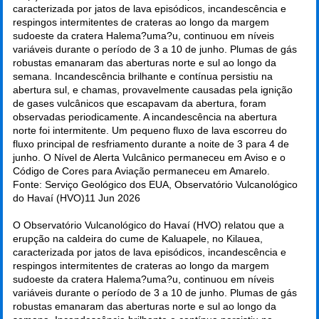
caracterizada por jatos de lava episódicos, incandescência e
respingos intermitentes de crateras ao longo da margem
sudoeste da cratera Halema?uma?u, continuou em níveis
variáveis durante o período de 3 a 10 de junho. Plumas de gás
robustas emanaram das aberturas norte e sul ao longo da
semana. Incandescência brilhante e contínua persistiu na
abertura sul, e chamas, provavelmente causadas pela ignição
de gases vulcânicos que escapavam da abertura, foram
observadas periodicamente. A incandescência na abertura
norte foi intermitente. Um pequeno fluxo de lava escorreu do
fluxo principal de resfriamento durante a noite de 3 para 4 de
junho. O Nível de Alerta Vulcânico permaneceu em Aviso e o
Código de Cores para Aviação permaneceu em Amarelo.
Fonte: Serviço Geológico dos EUA, Observatório Vulcanológico
do Havaí (HVO)
11 Jun 2026
O Observatório Vulcanológico do Havaí (HVO) relatou que a
erupção na caldeira do cume de Kaluapele, no Kilauea,
caracterizada por jatos de lava episódicos, incandescência e
respingos intermitentes de crateras ao longo da margem
sudoeste da cratera Halema?uma?u, continuou em níveis
variáveis durante o período de 3 a 10 de junho. Plumas de gás
robustas emanaram das aberturas norte e sul ao longo da