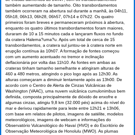
também aumentando de tamanho. Oito transbordamentos
também ocorreram na abertura sul durante a manhã, às 04h11,
05h18, 06h13, 06h28, 06h57, 07h14 e 07h22. Os quatro
primeiros foram breves e permaneceram próximos à abertura,
enquanto os quatro últimos transbordamentos foram maiores,
duraram de 10 a 15 minutos cada e lançaram fluxos no fundo
da cratera Halema?uma?u. Após um total de cerca de 15
transbordamentos, a cratera sul juntou-se à cratera norte em
erupção contínua às 10h07. A formação de fontes começou
com um aumento acentuado no tremor e inclinação
deflacionária por volta das 11h10. As fontes em ambas as
crateras tinham tamanho semelhante e atingiram alturas de
460 a 480 metros, atingindo o pico logo após as 12h30. As
alturas começaram a diminuir lentamente após as 13h00. De
acordo com o Centro de Alerta de Cinzas Vulcânicas de
Washington (VAAC), uma nuvem vulcânica cumulonimbus bem
definida, composta principalmente de dióxido de enxofre e
algumas cinzas, atingiu 9,8 km (32.000 pés) acima do nível do
mar e derivou rapidamente para leste entre 12h21 e 13h06,
com base em relatos de pilotos, imagens de satélite, modelos
meteorológicos, imagens de webcam e informações do
Observatório Vulcanológico do Havaí (HVO) e do Escritório de
Observação Meteorológica de Honolulu (MWO). As plumas