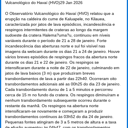
Vulcanológico do Havaí (HVO)
29 Jan 2026
O Observatório Vulcanológico do Havaí (HVO) relatou que a
erupção na caldeira do cume de Kaluapele, no Kilauea,
caracterizada por jatos de lava episódicos, incandescência e
respingos intermitentes de crateras ao longo da margem
sudoeste da cratera Halema?uma?u, continuou em níveis
variáveis durante o período de 21 a 28 de janeiro. Forte
incandescência das aberturas norte e sul foi visível nas
imagens da webcam durante os dias 21 a 24 de janeiro. Houve
vários breves episódios de respingos fracos da abertura norte
durante os dias 21 e 22 de janeiro. Os respingos se
intensificaram durante a noite de 22 de janeiro, culminando em
jatos de lava baixos (3 m) que produziram breves
transbordamentos de lava a partir das 22h40. Ocorreram oito
transbordamentos adicionais até as 00h25 do dia 23 de janeiro.
Cada transbordamento durou de 1 a 5 minutos e percorreu
cerca de 15 m no fundo da cratera. Os respingos diminuíram e
nenhum transbordamento subsequente ocorreu durante o
restante da manhã. Os respingos na abertura norte
intensificaram-se novamente e começaram a produzir
transbordamentos contínuos às 03h52 do dia 24 de janeiro.
Pequenas fontes atingiram de 3 a 5 metros de altura e a taxa
de efusão aumentou às 04h47, com os transbordamentos