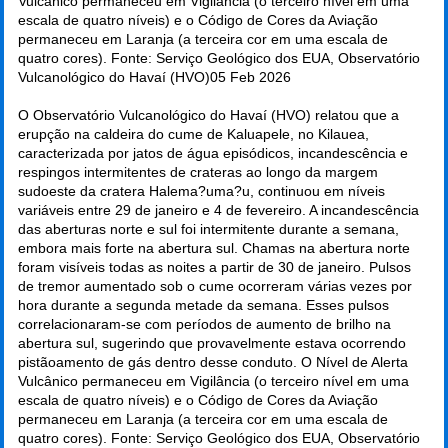
Vulcânico permaneceu em Vigilância (o terceiro nível em uma
escala de quatro níveis) e o Código de Cores da Aviação
permaneceu em Laranja (a terceira cor em uma escala de
quatro cores). Fonte: Serviço Geológico dos EUA, Observatório
Vulcanológico do Havaí (HVO)
05 Feb 2026
O Observatório Vulcanológico do Havaí (HVO) relatou que a
erupção na caldeira do cume de Kaluapele, no Kilauea,
caracterizada por jatos de água episódicos, incandescência e
respingos intermitentes de crateras ao longo da margem
sudoeste da cratera Halema?uma?u, continuou em níveis
variáveis entre 29 de janeiro e 4 de fevereiro. A incandescência
das aberturas norte e sul foi intermitente durante a semana,
embora mais forte na abertura sul. Chamas na abertura norte
foram visíveis todas as noites a partir de 30 de janeiro. Pulsos
de tremor aumentado sob o cume ocorreram várias vezes por
hora durante a segunda metade da semana. Esses pulsos
correlacionaram-se com períodos de aumento de brilho na
abertura sul, sugerindo que provavelmente estava ocorrendo
pistãoamento de gás dentro desse conduto. O Nível de Alerta
Vulcânico permaneceu em Vigilância (o terceiro nível em uma
escala de quatro níveis) e o Código de Cores da Aviação
permaneceu em Laranja (a terceira cor em uma escala de
quatro cores). Fonte: Serviço Geológico dos EUA, Observatório