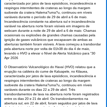
caracterizada por jatos de lava episódicos, incandescência e
respingos intermitentes de crateras ao longo da margem
sudoeste da cratera Halema?uma?u, continuou em níveis
variáveis durante o período de 29 de abril a 6 de maio.
Incandescência constante na abertura sul e incandescência
variável na abertura norte foram visíveis em imagens de
webcam durante a noite de 29 de abril a 6 de maio. Chamas
ocasionais ou explosões de grandes chamas causadas pela
ignição de gases vulcânicos que escapavam de ambas as
aberturas também foram visíveis. A lava começou a transbordar
pela abertura norte por volta de 01h38 do dia 4 de maio,
levando o HVO a elevar o Nível de Alerta Vulcânico para "
30
Apr 2026
O Observatório Vulcanológico do Havaí (HVO) relatou que a
erupção na caldeira do cume de Kaluapele, no Kilauea,
caracterizada por jatos de lava episódicos, incandescência e
respingos intermitentes de crateras ao longo da margem
sudoeste da cratera Halema?uma?u, continuou em níveis
variáveis durante os dias 22 a 29 de abril. Três
transbordamentos de lava na abertura norte foram registrados
entre os dias 20 e 21 de abril. Os transbordamentos na
abertura sul, em 22 de abril, foram seguidos por jatos de lava