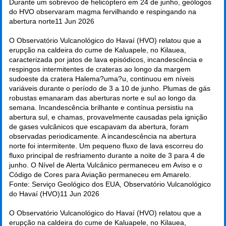
Durante um sobrevoo de helicóptero em 24 de junho, geólogos
do HVO observaram magma fervilhando e respingando na
abertura norte
11 Jun 2026
O Observatório Vulcanológico do Havaí (HVO) relatou que a
erupção na caldeira do cume de Kaluapele, no Kilauea,
caracterizada por jatos de lava episódicos, incandescência e
respingos intermitentes de crateras ao longo da margem
sudoeste da cratera Halema?uma?u, continuou em níveis
variáveis durante o período de 3 a 10 de junho. Plumas de gás
robustas emanaram das aberturas norte e sul ao longo da
semana. Incandescência brilhante e contínua persistiu na
abertura sul, e chamas, provavelmente causadas pela ignição
de gases vulcânicos que escapavam da abertura, foram
observadas periodicamente. A incandescência na abertura
norte foi intermitente. Um pequeno fluxo de lava escorreu do
fluxo principal de resfriamento durante a noite de 3 para 4 de
junho. O Nível de Alerta Vulcânico permaneceu em Aviso e o
Código de Cores para Aviação permaneceu em Amarelo.
Fonte: Serviço Geológico dos EUA, Observatório Vulcanológico
do Havaí (HVO)
11 Jun 2026
O Observatório Vulcanológico do Havaí (HVO) relatou que a
erupção na caldeira do cume de Kaluapele, no Kilauea,