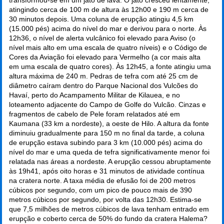
atingindo cerca de 100 m de altura às 12h00 e 190 m cerca de
30 minutos depois. Uma coluna de erupção atingiu 4,5 km
(15.000 pés) acima do nível do mar e derivou para o norte. Às
12h36, o nível de alerta vulcânico foi elevado para Aviso (o
nível mais alto em uma escala de quatro níveis) e o Código de
Cores da Aviação foi elevado para Vermelho (a cor mais alta
em uma escala de quatro cores). Às 12h45, a fonte atingiu uma
altura máxima de 240 m. Pedras de tefra com até 25 cm de
diâmetro caíram dentro do Parque Nacional dos Vulcões do
Havaí, perto do Acampamento Militar de Kilauea, e no
loteamento adjacente do Campo de Golfe do Vulcão. Cinzas e
fragmentos de cabelo de Pele foram relatados até em
Kaumana (33 km a nordeste), a oeste de Hilo. A altura da fonte
diminuiu gradualmente para 150 m no final da tarde, a coluna
de erupção estava subindo para 3 km (10.000 pés) acima do
nível do mar e uma queda de tefra significativamente menor foi
relatada nas áreas a nordeste. A erupção cessou abruptamente
às 19h41, após oito horas e 31 minutos de atividade contínua
na cratera norte. A taxa média de efusão foi de 200 metros
cúbicos por segundo, com um pico de pouco mais de 390
metros cúbicos por segundo, por volta das 12h30. Estima-se
que 7,5 milhões de metros cúbicos de lava tenham entrado em
erupção e coberto cerca de 50% do fundo da cratera Halema?