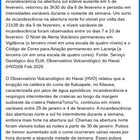
incandescência na abertura sul esteve ausente em 5 de
fevereiro, retornou às 3h30 do dia 6 de fevereiro e persistiu em
intensidades variáveis durante o restante da semana. Um surto
de incandescência na abertura norte foi visível por volta das
21h38 do dia 5 de fevereiro, e níveis variáveis de
incandescência foram observados entre os dias 7 e 10 de
fevereiro. O Nível de Alerta Vulcânico permaneceu em
Vigilância (o terceiro nível em uma escala de quatro níveis) e o
Código de Cores para Aviação permaneceu em Laranja (a
terceira cor em uma escala de quatro cores). Fonte: Serviço
Geológico dos EUA, Observatório Vulcanológico do Havaí
(HVO)
06 Feb 2026
O Observatório Vulcanológico do Havaí (HVO) relatou que a
erupção na caldeira do cume de Kaluapele, no Kilauea,
caracterizada por jatos de água episódicos, incandescência e
respingos intermitentes de crateras ao longo da margem
sudoeste da cratera Halema?uma?u, continuou em níveis
variáveis entre 29 de janeiro e 4 de fevereiro. A incandescência
das aberturas norte e sul foi intermitente durante a semana,
embora mais forte na abertura sul. Chamas na abertura norte
foram visíveis todas as noites a partir de 30 de janeiro. Pulsos
de tremor aumentado sob o cume ocorreram várias vezes por
hora durante a segunda metade da semana. Esses pulsos