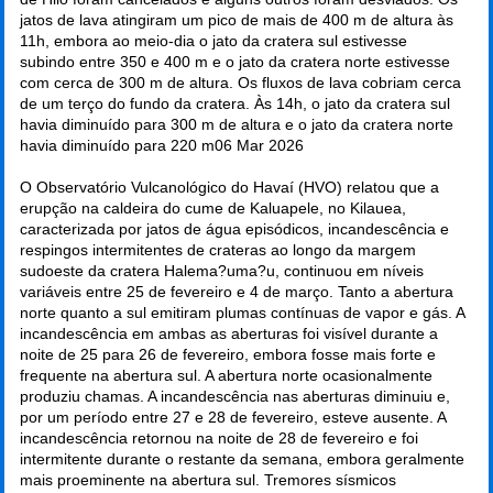
jatos de lava atingiram um pico de mais de 400 m de altura às
11h, embora ao meio-dia o jato da cratera sul estivesse
subindo entre 350 e 400 m e o jato da cratera norte estivesse
com cerca de 300 m de altura. Os fluxos de lava cobriam cerca
de um terço do fundo da cratera. Às 14h, o jato da cratera sul
havia diminuído para 300 m de altura e o jato da cratera norte
havia diminuído para 220 m
06 Mar 2026
O Observatório Vulcanológico do Havaí (HVO) relatou que a
erupção na caldeira do cume de Kaluapele, no Kilauea,
caracterizada por jatos de água episódicos, incandescência e
respingos intermitentes de crateras ao longo da margem
sudoeste da cratera Halema?uma?u, continuou em níveis
variáveis entre 25 de fevereiro e 4 de março. Tanto a abertura
norte quanto a sul emitiram plumas contínuas de vapor e gás. A
incandescência em ambas as aberturas foi visível durante a
noite de 25 para 26 de fevereiro, embora fosse mais forte e
frequente na abertura sul. A abertura norte ocasionalmente
produziu chamas. A incandescência nas aberturas diminuiu e,
por um período entre 27 e 28 de fevereiro, esteve ausente. A
incandescência retornou na noite de 28 de fevereiro e foi
intermitente durante o restante da semana, embora geralmente
mais proeminente na abertura sul. Tremores sísmicos