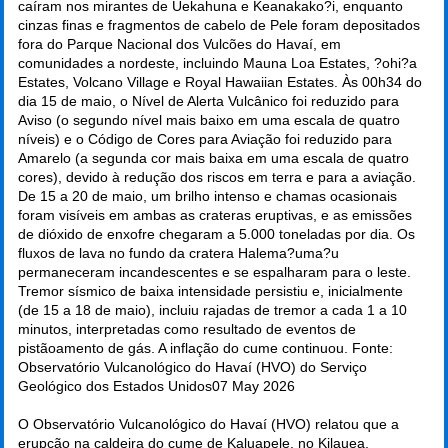
caíram nos mirantes de Uekahuna e Keanakako?i, enquanto
cinzas finas e fragmentos de cabelo de Pele foram depositados
fora do Parque Nacional dos Vulcões do Havaí, em
comunidades a nordeste, incluindo Mauna Loa Estates, ?ohi?a
Estates, Volcano Village e Royal Hawaiian Estates. Às 00h34 do
dia 15 de maio, o Nível de Alerta Vulcânico foi reduzido para
Aviso (o segundo nível mais baixo em uma escala de quatro
níveis) e o Código de Cores para Aviação foi reduzido para
Amarelo (a segunda cor mais baixa em uma escala de quatro
cores), devido à redução dos riscos em terra e para a aviação.
De 15 a 20 de maio, um brilho intenso e chamas ocasionais
foram visíveis em ambas as crateras eruptivas, e as emissões
de dióxido de enxofre chegaram a 5.000 toneladas por dia. Os
fluxos de lava no fundo da cratera Halema?uma?u
permaneceram incandescentes e se espalharam para o leste.
Tremor sísmico de baixa intensidade persistiu e, inicialmente
(de 15 a 18 de maio), incluiu rajadas de tremor a cada 1 a 10
minutos, interpretadas como resultado de eventos de
pistãoamento de gás. A inflação do cume continuou. Fonte:
Observatório Vulcanológico do Havaí (HVO) do Serviço
Geológico dos Estados Unidos
07 May 2026
O Observatório Vulcanológico do Havaí (HVO) relatou que a
erupção na caldeira do cume de Kaluapele, no Kilauea,