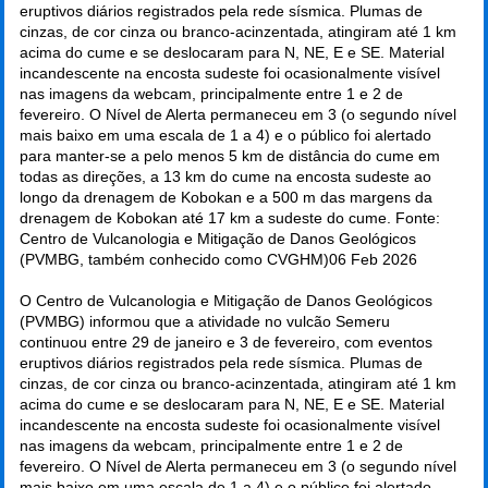
eruptivos diários registrados pela rede sísmica. Plumas de
cinzas, de cor cinza ou branco-acinzentada, atingiram até 1 km
acima do cume e se deslocaram para N, NE, E e SE. Material
incandescente na encosta sudeste foi ocasionalmente visível
nas imagens da webcam, principalmente entre 1 e 2 de
fevereiro. O Nível de Alerta permaneceu em 3 (o segundo nível
mais baixo em uma escala de 1 a 4) e o público foi alertado
para manter-se a pelo menos 5 km de distância do cume em
todas as direções, a 13 km do cume na encosta sudeste ao
longo da drenagem de Kobokan e a 500 m das margens da
drenagem de Kobokan até 17 km a sudeste do cume. Fonte:
Centro de Vulcanologia e Mitigação de Danos Geológicos
(PVMBG, também conhecido como CVGHM)
06 Feb 2026
O Centro de Vulcanologia e Mitigação de Danos Geológicos
(PVMBG) informou que a atividade no vulcão Semeru
continuou entre 29 de janeiro e 3 de fevereiro, com eventos
eruptivos diários registrados pela rede sísmica. Plumas de
cinzas, de cor cinza ou branco-acinzentada, atingiram até 1 km
acima do cume e se deslocaram para N, NE, E e SE. Material
incandescente na encosta sudeste foi ocasionalmente visível
nas imagens da webcam, principalmente entre 1 e 2 de
fevereiro. O Nível de Alerta permaneceu em 3 (o segundo nível
mais baixo em uma escala de 1 a 4) e o público foi alertado