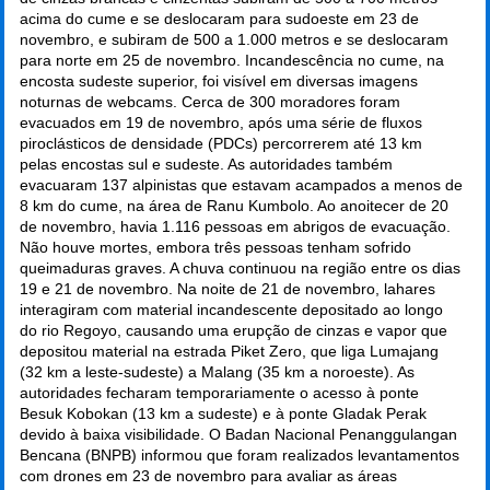
acima do cume e se deslocaram para sudoeste em 23 de
novembro, e subiram de 500 a 1.000 metros e se deslocaram
para norte em 25 de novembro. Incandescência no cume, na
encosta sudeste superior, foi visível em diversas imagens
noturnas de webcams. Cerca de 300 moradores foram
evacuados em 19 de novembro, após uma série de fluxos
piroclásticos de densidade (PDCs) percorrerem até 13 km
pelas encostas sul e sudeste. As autoridades também
evacuaram 137 alpinistas que estavam acampados a menos de
8 km do cume, na área de Ranu Kumbolo. Ao anoitecer de 20
de novembro, havia 1.116 pessoas em abrigos de evacuação.
Não houve mortes, embora três pessoas tenham sofrido
queimaduras graves. A chuva continuou na região entre os dias
19 e 21 de novembro. Na noite de 21 de novembro, lahares
interagiram com material incandescente depositado ao longo
do rio Regoyo, causando uma erupção de cinzas e vapor que
depositou material na estrada Piket Zero, que liga Lumajang
(32 km a leste-sudeste) a Malang (35 km a noroeste). As
autoridades fecharam temporariamente o acesso à ponte
Besuk Kobokan (13 km a sudeste) e à ponte Gladak Perak
devido à baixa visibilidade. O Badan Nacional Penanggulangan
Bencana (BNPB) informou que foram realizados levantamentos
com drones em 23 de novembro para avaliar as áreas