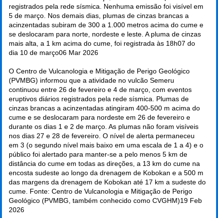
registrados pela rede sísmica. Nenhuma emissão foi visível em
5 de março. Nos demais dias, plumas de cinzas brancas a
acinzentadas subiram de 300 a 1.000 metros acima do cume e
se deslocaram para norte, nordeste e leste. A pluma de cinzas
mais alta, a 1 km acima do cume, foi registrada às 18h07 do
dia 10 de março
06 Mar 2026
O Centro de Vulcanologia e Mitigação de Perigo Geológico
(PVMBG) informou que a atividade no vulcão Semeru
continuou entre 26 de fevereiro e 4 de março, com eventos
eruptivos diários registrados pela rede sísmica. Plumas de
cinzas brancas a acinzentadas atingiram 400-500 m acima do
cume e se deslocaram para nordeste em 26 de fevereiro e
durante os dias 1 e 2 de março. As plumas não foram visíveis
nos dias 27 e 28 de fevereiro. O nível de alerta permaneceu
em 3 (o segundo nível mais baixo em uma escala de 1 a 4) e o
público foi alertado para manter-se a pelo menos 5 km de
distância do cume em todas as direções, a 13 km do cume na
encosta sudeste ao longo da drenagem de Kobokan e a 500 m
das margens da drenagem de Kobokan até 17 km a sudeste do
cume. Fonte: Centro de Vulcanologia e Mitigação de Perigo
Geológico (PVMBG, também conhecido como CVGHM)
19 Feb
2026