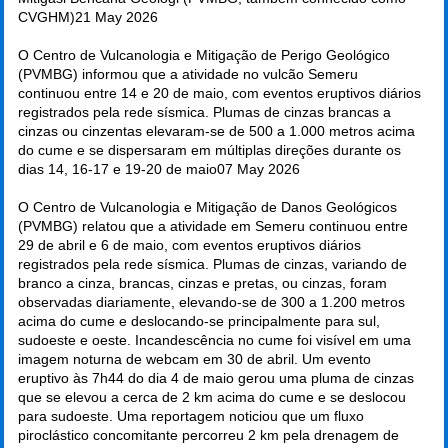
CVGHM)
21 May 2026
O Centro de Vulcanologia e Mitigação de Perigo Geológico
(PVMBG) informou que a atividade no vulcão Semeru
continuou entre 14 e 20 de maio, com eventos eruptivos diários
registrados pela rede sísmica. Plumas de cinzas brancas a
cinzas ou cinzentas elevaram-se de 500 a 1.000 metros acima
do cume e se dispersaram em múltiplas direções durante os
dias 14, 16-17 e 19-20 de maio
07 May 2026
O Centro de Vulcanologia e Mitigação de Danos Geológicos
(PVMBG) relatou que a atividade em Semeru continuou entre
29 de abril e 6 de maio, com eventos eruptivos diários
registrados pela rede sísmica. Plumas de cinzas, variando de
branco a cinza, brancas, cinzas e pretas, ou cinzas, foram
observadas diariamente, elevando-se de 300 a 1.200 metros
acima do cume e deslocando-se principalmente para sul,
sudoeste e oeste. Incandescência no cume foi visível em uma
imagem noturna de webcam em 30 de abril. Um evento
eruptivo às 7h44 do dia 4 de maio gerou uma pluma de cinzas
que se elevou a cerca de 2 km acima do cume e se deslocou
para sudoeste. Uma reportagem noticiou que um fluxo
piroclástico concomitante percorreu 2 km pela drenagem de