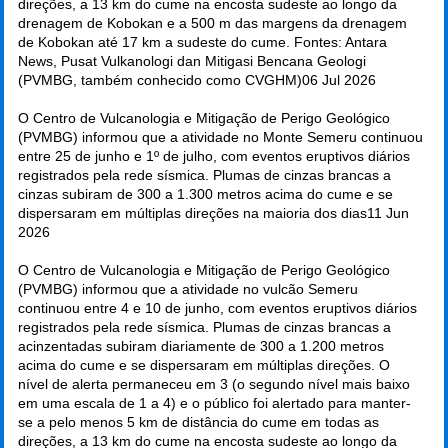
direções, a 13 km do cume na encosta sudeste ao longo da
drenagem de Kobokan e a 500 m das margens da drenagem
de Kobokan até 17 km a sudeste do cume. Fontes: Antara
News, Pusat Vulkanologi dan Mitigasi Bencana Geologi
(PVMBG, também conhecido como CVGHM)
06 Jul 2026
O Centro de Vulcanologia e Mitigação de Perigo Geológico
(PVMBG) informou que a atividade no Monte Semeru continuou
entre 25 de junho e 1º de julho, com eventos eruptivos diários
registrados pela rede sísmica. Plumas de cinzas brancas a
cinzas subiram de 300 a 1.300 metros acima do cume e se
dispersaram em múltiplas direções na maioria dos dias
11 Jun
2026
O Centro de Vulcanologia e Mitigação de Perigo Geológico
(PVMBG) informou que a atividade no vulcão Semeru
continuou entre 4 e 10 de junho, com eventos eruptivos diários
registrados pela rede sísmica. Plumas de cinzas brancas a
acinzentadas subiram diariamente de 300 a 1.200 metros
acima do cume e se dispersaram em múltiplas direções. O
nível de alerta permaneceu em 3 (o segundo nível mais baixo
em uma escala de 1 a 4) e o público foi alertado para manter-
se a pelo menos 5 km de distância do cume em todas as
direções, a 13 km do cume na encosta sudeste ao longo da