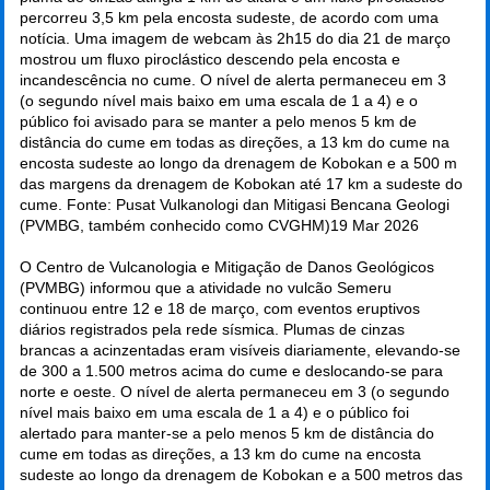
percorreu 3,5 km pela encosta sudeste, de acordo com uma
notícia. Uma imagem de webcam às 2h15 do dia 21 de março
mostrou um fluxo piroclástico descendo pela encosta e
incandescência no cume. O nível de alerta permaneceu em 3
(o segundo nível mais baixo em uma escala de 1 a 4) e o
público foi avisado para se manter a pelo menos 5 km de
distância do cume em todas as direções, a 13 km do cume na
encosta sudeste ao longo da drenagem de Kobokan e a 500 m
das margens da drenagem de Kobokan até 17 km a sudeste do
cume. Fonte: Pusat Vulkanologi dan Mitigasi Bencana Geologi
(PVMBG, também conhecido como CVGHM)
19 Mar 2026
O Centro de Vulcanologia e Mitigação de Danos Geológicos
(PVMBG) informou que a atividade no vulcão Semeru
continuou entre 12 e 18 de março, com eventos eruptivos
diários registrados pela rede sísmica. Plumas de cinzas
brancas a acinzentadas eram visíveis diariamente, elevando-se
de 300 a 1.500 metros acima do cume e deslocando-se para
norte e oeste. O nível de alerta permaneceu em 3 (o segundo
nível mais baixo em uma escala de 1 a 4) e o público foi
alertado para manter-se a pelo menos 5 km de distância do
cume em todas as direções, a 13 km do cume na encosta
sudeste ao longo da drenagem de Kobokan e a 500 metros das