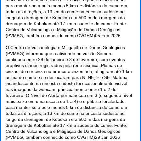
para manter-se a pelo menos 5 km de distância do cume em
todas as direções, a 13 km do cume na encosta sudeste ao
longo da drenagem de Kobokan e a 500 m das margens da
drenagem de Kobokan até 17 km a sudeste do cume. Fonte:
Centro de Vulcanologia e Mitigação de Danos Geológicos
(PVMBG, também conhecido como CVGHM)
05 Feb 2026
O Centro de Vulcanologia e Mitigação de Danos Geológicos
(PVMBG) informou que a atividade no vulcão Semeru
continuou entre 29 de janeiro e 3 de fevereiro, com eventos
eruptivos diários registrados pela rede sísmica. Plumas de
cinzas, de cor cinza ou branco-acinzentada, atingiram até 1 km
acima do cume e se deslocaram para N, NE, E e SE. Material
incandescente na encosta sudeste foi ocasionalmente visível
nas imagens da webcam, principalmente entre 1 e 2 de
fevereiro. O Nível de Alerta permaneceu em 3 (o segundo nível
mais baixo em uma escala de 1 a 4) e o público foi alertado
para manter-se a pelo menos 5 km de distância do cume em
todas as direções, a 13 km do cume na encosta sudeste ao
longo da drenagem de Kobokan e a 500 m das margens da
drenagem de Kobokan até 17 km a sudeste do cume. Fonte:
Centro de Vulcanologia e Mitigação de Danos Geológicos
(PVMBG, também conhecido como CVGHM)
29 Jan 2026