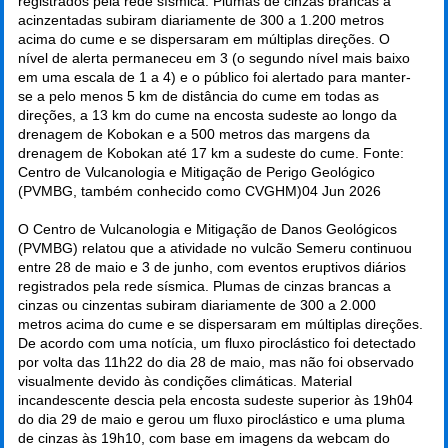
registrados pela rede sísmica. Plumas de cinzas brancas a
acinzentadas subiram diariamente de 300 a 1.200 metros
acima do cume e se dispersaram em múltiplas direções. O
nível de alerta permaneceu em 3 (o segundo nível mais baixo
em uma escala de 1 a 4) e o público foi alertado para manter-
se a pelo menos 5 km de distância do cume em todas as
direções, a 13 km do cume na encosta sudeste ao longo da
drenagem de Kobokan e a 500 metros das margens da
drenagem de Kobokan até 17 km a sudeste do cume. Fonte:
Centro de Vulcanologia e Mitigação de Perigo Geológico
(PVMBG, também conhecido como CVGHM)
04 Jun 2026
O Centro de Vulcanologia e Mitigação de Danos Geológicos
(PVMBG) relatou que a atividade no vulcão Semeru continuou
entre 28 de maio e 3 de junho, com eventos eruptivos diários
registrados pela rede sísmica. Plumas de cinzas brancas a
cinzas ou cinzentas subiram diariamente de 300 a 2.000
metros acima do cume e se dispersaram em múltiplas direções.
De acordo com uma notícia, um fluxo piroclástico foi detectado
por volta das 11h22 do dia 28 de maio, mas não foi observado
visualmente devido às condições climáticas. Material
incandescente descia pela encosta sudeste superior às 19h04
do dia 29 de maio e gerou um fluxo piroclástico e uma pluma
de cinzas às 19h10, com base em imagens da webcam do