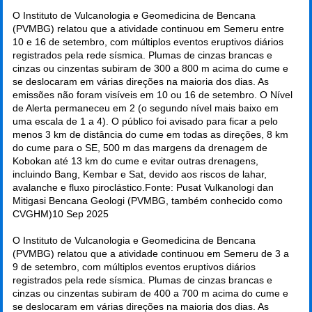
O Instituto de Vulcanologia e Geomedicina de Bencana
(PVMBG) relatou que a atividade continuou em Semeru entre
10 e 16 de setembro, com múltiplos eventos eruptivos diários
registrados pela rede sísmica. Plumas de cinzas brancas e
cinzas ou cinzentas subiram de 300 a 800 m acima do cume e
se deslocaram em várias direções na maioria dos dias. As
emissões não foram visíveis em 10 ou 16 de setembro. O Nível
de Alerta permaneceu em 2 (o segundo nível mais baixo em
uma escala de 1 a 4). O público foi avisado para ficar a pelo
menos 3 km de distância do cume em todas as direções, 8 km
do cume para o SE, 500 m das margens da drenagem de
Kobokan até 13 km do cume e evitar outras drenagens,
incluindo Bang, Kembar e Sat, devido aos riscos de lahar,
avalanche e fluxo piroclástico.Fonte: Pusat Vulkanologi dan
Mitigasi Bencana Geologi (PVMBG, também conhecido como
CVGHM)
10 Sep 2025
O Instituto de Vulcanologia e Geomedicina de Bencana
(PVMBG) relatou que a atividade continuou em Semeru de 3 a
9 de setembro, com múltiplos eventos eruptivos diários
registrados pela rede sísmica. Plumas de cinzas brancas e
cinzas ou cinzentas subiram de 400 a 700 m acima do cume e
se deslocaram em várias direções na maioria dos dias. As