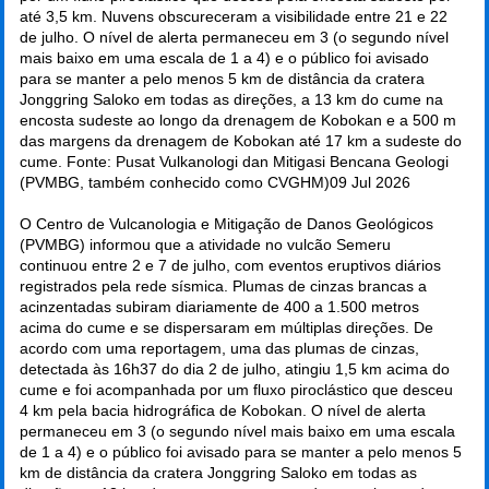
até 3,5 km. Nuvens obscureceram a visibilidade entre 21 e 22
de julho. O nível de alerta permaneceu em 3 (o segundo nível
mais baixo em uma escala de 1 a 4) e o público foi avisado
para se manter a pelo menos 5 km de distância da cratera
Jonggring Saloko em todas as direções, a 13 km do cume na
encosta sudeste ao longo da drenagem de Kobokan e a 500 m
das margens da drenagem de Kobokan até 17 km a sudeste do
cume. Fonte: Pusat Vulkanologi dan Mitigasi Bencana Geologi
(PVMBG, também conhecido como CVGHM)
09 Jul 2026
O Centro de Vulcanologia e Mitigação de Danos Geológicos
(PVMBG) informou que a atividade no vulcão Semeru
continuou entre 2 e 7 de julho, com eventos eruptivos diários
registrados pela rede sísmica. Plumas de cinzas brancas a
acinzentadas subiram diariamente de 400 a 1.500 metros
acima do cume e se dispersaram em múltiplas direções. De
acordo com uma reportagem, uma das plumas de cinzas,
detectada às 16h37 do dia 2 de julho, atingiu 1,5 km acima do
cume e foi acompanhada por um fluxo piroclástico que desceu
4 km pela bacia hidrográfica de Kobokan. O nível de alerta
permaneceu em 3 (o segundo nível mais baixo em uma escala
de 1 a 4) e o público foi avisado para se manter a pelo menos 5
km de distância da cratera Jonggring Saloko em todas as