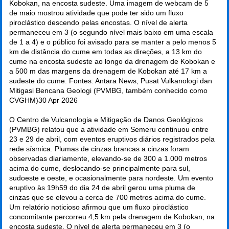
Kobokan, na encosta sudeste. Uma imagem de webcam de 5
de maio mostrou atividade que pode ter sido um fluxo
piroclástico descendo pelas encostas. O nível de alerta
permaneceu em 3 (o segundo nível mais baixo em uma escala
de 1 a 4) e o público foi avisado para se manter a pelo menos 5
km de distância do cume em todas as direções, a 13 km do
cume na encosta sudeste ao longo da drenagem de Kobokan e
a 500 m das margens da drenagem de Kobokan até 17 km a
sudeste do cume. Fontes: Antara News, Pusat Vulkanologi dan
Mitigasi Bencana Geologi (PVMBG, também conhecido como
CVGHM)
30 Apr 2026
O Centro de Vulcanologia e Mitigação de Danos Geológicos
(PVMBG) relatou que a atividade em Semeru continuou entre
23 e 29 de abril, com eventos eruptivos diários registrados pela
rede sísmica. Plumas de cinzas brancas a cinzas foram
observadas diariamente, elevando-se de 300 a 1.000 metros
acima do cume, deslocando-se principalmente para sul,
sudoeste e oeste, e ocasionalmente para nordeste. Um evento
eruptivo às 19h59 do dia 24 de abril gerou uma pluma de
cinzas que se elevou a cerca de 700 metros acima do cume.
Um relatório noticioso afirmou que um fluxo piroclástico
concomitante percorreu 4,5 km pela drenagem de Kobokan, na
encosta sudeste. O nível de alerta permaneceu em 3 (o