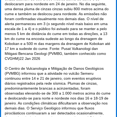
deslocaram para nordeste em 24 de janeiro. No dia seguinte,
uma densa pluma de cinzas cinzas subiu 800 metros acima do
cume e também se deslocou para nordeste. As emissões não
foram confirmadas visualmente nos demais dias. O nível de
alerta permaneceu em 3 (o segundo nível mais baixo em uma
escala de 1 a 4) e o público foi avisado para se manter a pelo
menos 5 km de distância do cume em todas as direções, a 13
km do cume na encosta sudeste ao longo da drenagem de
Kobokan e a 500 m das margens da drenagem de Kobokan até
17 km a sudeste do cume. Fonte: Pusat Vulkanologi dan
Mitigasi Bencana Geologi (PVMBG, também conhecido como
CVGHM)
22 Jan 2026
O Centro de Vulcanologia e Mitigação de Danos Geológicos
(PVMBG) informou que a atividade no vulcão Semeru
continuou entre 14 e 21 de janeiro, com eventos eruptivos
diários registrados pela rede sísmica. Plumas de cinzas,
predominantemente brancas a acinzentadas, foram
observadas elevando-se de 300 a 1.000 metros acima do cume
e deslocando-se para norte e nordeste nos dias 16 e 18-19 de
janeiro. As condições climáticas dificultaram a observação nos
demais dias. O Serviço Geológico informou que fluxos
piroclásticos continuaram a ser detectados ocasionalmente,