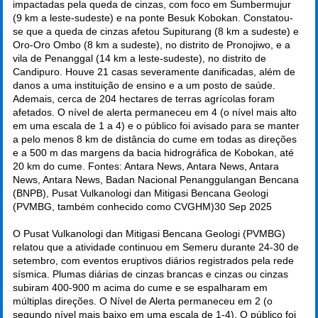
impactadas pela queda de cinzas, com foco em Sumbermujur
(9 km a leste-sudeste) e na ponte Besuk Kobokan. Constatou-
se que a queda de cinzas afetou Supiturang (8 km a sudeste) e
Oro-Oro Ombo (8 km a sudeste), no distrito de Pronojiwo, e a
vila de Penanggal (14 km a leste-sudeste), no distrito de
Candipuro. Houve 21 casas severamente danificadas, além de
danos a uma instituição de ensino e a um posto de saúde.
Ademais, cerca de 204 hectares de terras agrícolas foram
afetados. O nível de alerta permaneceu em 4 (o nível mais alto
em uma escala de 1 a 4) e o público foi avisado para se manter
a pelo menos 8 km de distância do cume em todas as direções
e a 500 m das margens da bacia hidrográfica de Kobokan, até
20 km do cume. Fontes: Antara News, Antara News, Antara
News, Antara News, Badan Nacional Penanggulangan Bencana
(BNPB), Pusat Vulkanologi dan Mitigasi Bencana Geologi
(PVMBG, também conhecido como CVGHM)
30 Sep 2025
O Pusat Vulkanologi dan Mitigasi Bencana Geologi (PVMBG)
relatou que a atividade continuou em Semeru durante 24-30 de
setembro, com eventos eruptivos diários registrados pela rede
sísmica. Plumas diárias de cinzas brancas e cinzas ou cinzas
subiram 400-900 m acima do cume e se espalharam em
múltiplas direções. O Nível de Alerta permaneceu em 2 (o
segundo nível mais baixo em uma escala de 1-4). O público foi