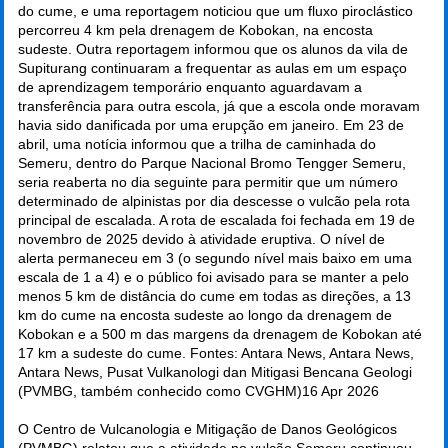
do cume, e uma reportagem noticiou que um fluxo piroclástico
percorreu 4 km pela drenagem de Kobokan, na encosta
sudeste. Outra reportagem informou que os alunos da vila de
Supiturang continuaram a frequentar as aulas em um espaço
de aprendizagem temporário enquanto aguardavam a
transferência para outra escola, já que a escola onde moravam
havia sido danificada por uma erupção em janeiro. Em 23 de
abril, uma notícia informou que a trilha de caminhada do
Semeru, dentro do Parque Nacional Bromo Tengger Semeru,
seria reaberta no dia seguinte para permitir que um número
determinado de alpinistas por dia descesse o vulcão pela rota
principal de escalada. A rota de escalada foi fechada em 19 de
novembro de 2025 devido à atividade eruptiva. O nível de
alerta permaneceu em 3 (o segundo nível mais baixo em uma
escala de 1 a 4) e o público foi avisado para se manter a pelo
menos 5 km de distância do cume em todas as direções, a 13
km do cume na encosta sudeste ao longo da drenagem de
Kobokan e a 500 m das margens da drenagem de Kobokan até
17 km a sudeste do cume. Fontes: Antara News, Antara News,
Antara News, Pusat Vulkanologi dan Mitigasi Bencana Geologi
(PVMBG, também conhecido como CVGHM)
16 Apr 2026
O Centro de Vulcanologia e Mitigação de Danos Geológicos
(PVMBG) relatou que a atividade no vulcão Semeru continuou