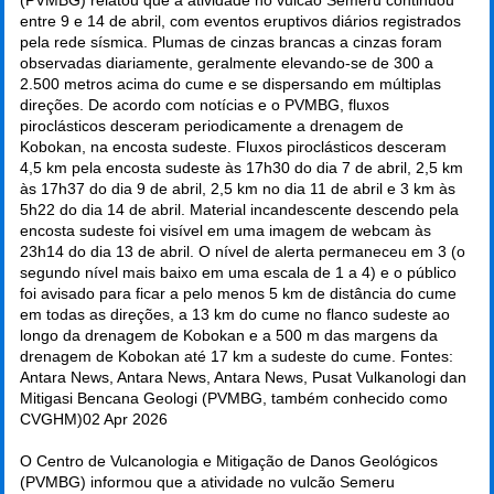
entre 9 e 14 de abril, com eventos eruptivos diários registrados
pela rede sísmica. Plumas de cinzas brancas a cinzas foram
observadas diariamente, geralmente elevando-se de 300 a
2.500 metros acima do cume e se dispersando em múltiplas
direções. De acordo com notícias e o PVMBG, fluxos
piroclásticos desceram periodicamente a drenagem de
Kobokan, na encosta sudeste. Fluxos piroclásticos desceram
4,5 km pela encosta sudeste às 17h30 do dia 7 de abril, 2,5 km
às 17h37 do dia 9 de abril, 2,5 km no dia 11 de abril e 3 km às
5h22 do dia 14 de abril. Material incandescente descendo pela
encosta sudeste foi visível em uma imagem de webcam às
23h14 do dia 13 de abril. O nível de alerta permaneceu em 3 (o
segundo nível mais baixo em uma escala de 1 a 4) e o público
foi avisado para ficar a pelo menos 5 km de distância do cume
em todas as direções, a 13 km do cume no flanco sudeste ao
longo da drenagem de Kobokan e a 500 m das margens da
drenagem de Kobokan até 17 km a sudeste do cume. Fontes:
Antara News, Antara News, Antara News, Pusat Vulkanologi dan
Mitigasi Bencana Geologi (PVMBG, também conhecido como
CVGHM)
02 Apr 2026
O Centro de Vulcanologia e Mitigação de Danos Geológicos
(PVMBG) informou que a atividade no vulcão Semeru