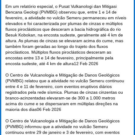
Em um relatório especial, o Pusat Vulkanologi dan Mitigasi
Bencana Geologi (PVMBG) observou que, entre 1 e 14 de
fevereiro, a atividade no vulcão Semeru permaneceu em níveis
elevados e foi caracterizada por plumas de cinzas e múltiplos
fluxos piroclásticos que desceram a bacia hidrográfica do rio
Besuk Kobokan, na encosta sudeste, geralmente até 4 km de
altura. As plumas de cinzas se elevaram acima do cume, mas
também foram geradas ao longo do trajeto dos fluxos
piroclásticos. Múltiplos fluxos piroclásticos desceram as
encostas entre 13 e 14 de fevereiro, principalmente pela
encosta sudeste, até 4 km de altura
12 Feb 2026
O Centro de Vulcanologia e Mitigação de Danos Geológicos
(PVMBG) relatou que a atividade no vulcão Semeru continuou
entre 4 e 11 de fevereiro, com eventos eruptivos diários
registrados pela rede sísmica. Plumas de cinzas cinzentas ou
branco-acinzentadas elevaram-se de 300 a 1.000 metros
acima do cume e se dispersaram em múltiplas direções na
maioria dos dias
06 Feb 2026
O Centro de Vulcanologia e Mitigação de Danos Geológicos
(PVMBG) informou que a atividade no vulcão Semeru
continuou entre 29 de janeiro e 3 de fevereiro, com eventos