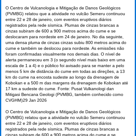
O Centro de Vulcanologia e Mitigação de Danos Geológicos
(PVMBG) relatou que a atividade no vulcão Semeru continuou
entre 22 e 28 de janeiro, com eventos eruptivos diários
registrados pela rede sísmica. Plumas de cinzas brancas a
cinzas subiram de 600 a 900 metros acima do cume e se
deslocaram para nordeste em 24 de janeiro. No dia seguinte,
uma densa pluma de cinzas cinzas subiu 800 metros acima do
cume e também se deslocou para nordeste. As emissões não
foram confirmadas visualmente nos demais dias. O nível de
alerta permaneceu em 3 (o segundo nível mais baixo em uma
escala de 1 a 4) e o público foi avisado para se manter a pelo
menos 5 km de distância do cume em todas as direções, a 13
km do cume na encosta sudeste ao longo da drenagem de
Kobokan e a 500 m das margens da drenagem de Kobokan até
17 km a sudeste do cume. Fonte: Pusat Vulkanologi dan
Mitigasi Bencana Geologi (PVMBG, também conhecido como
CVGHM)
29 Jan 2026
O Centro de Vulcanologia e Mitigação de Danos Geológicos
(PVMBG) relatou que a atividade no vulcão Semeru continuou
entre 22 e 28 de janeiro, com eventos eruptivos diários
registrados pela rede sísmica. Plumas de cinzas brancas a
cinzas subiram de 600 a 900 metros acima do cume e se