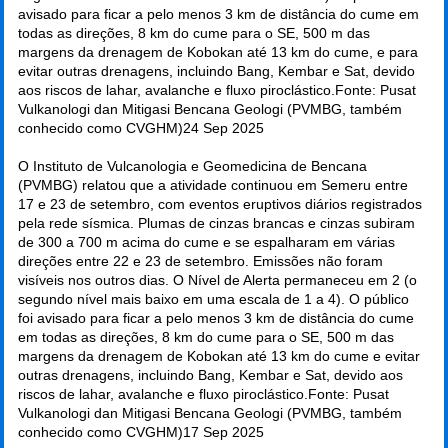
avisado para ficar a pelo menos 3 km de distância do cume em
todas as direções, 8 km do cume para o SE, 500 m das
margens da drenagem de Kobokan até 13 km do cume, e para
evitar outras drenagens, incluindo Bang, Kembar e Sat, devido
aos riscos de lahar, avalanche e fluxo piroclástico.Fonte: Pusat
Vulkanologi dan Mitigasi Bencana Geologi (PVMBG, também
conhecido como CVGHM)
24 Sep 2025
O Instituto de Vulcanologia e Geomedicina de Bencana
(PVMBG) relatou que a atividade continuou em Semeru entre
17 e 23 de setembro, com eventos eruptivos diários registrados
pela rede sísmica. Plumas de cinzas brancas e cinzas subiram
de 300 a 700 m acima do cume e se espalharam em várias
direções entre 22 e 23 de setembro. Emissões não foram
visíveis nos outros dias. O Nível de Alerta permaneceu em 2 (o
segundo nível mais baixo em uma escala de 1 a 4). O público
foi avisado para ficar a pelo menos 3 km de distância do cume
em todas as direções, 8 km do cume para o SE, 500 m das
margens da drenagem de Kobokan até 13 km do cume e evitar
outras drenagens, incluindo Bang, Kembar e Sat, devido aos
riscos de lahar, avalanche e fluxo piroclástico.Fonte: Pusat
Vulkanologi dan Mitigasi Bencana Geologi (PVMBG, também
conhecido como CVGHM)
17 Sep 2025