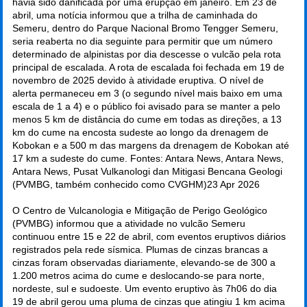
havia sido danificada por uma erupção em janeiro. Em 23 de
abril, uma notícia informou que a trilha de caminhada do
Semeru, dentro do Parque Nacional Bromo Tengger Semeru,
seria reaberta no dia seguinte para permitir que um número
determinado de alpinistas por dia descesse o vulcão pela rota
principal de escalada. A rota de escalada foi fechada em 19 de
novembro de 2025 devido à atividade eruptiva. O nível de
alerta permaneceu em 3 (o segundo nível mais baixo em uma
escala de 1 a 4) e o público foi avisado para se manter a pelo
menos 5 km de distância do cume em todas as direções, a 13
km do cume na encosta sudeste ao longo da drenagem de
Kobokan e a 500 m das margens da drenagem de Kobokan até
17 km a sudeste do cume. Fontes: Antara News, Antara News,
Antara News, Pusat Vulkanologi dan Mitigasi Bencana Geologi
(PVMBG, também conhecido como CVGHM)
23 Apr 2026
O Centro de Vulcanologia e Mitigação de Perigo Geológico
(PVMBG) informou que a atividade no vulcão Semeru
continuou entre 15 e 22 de abril, com eventos eruptivos diários
registrados pela rede sísmica. Plumas de cinzas brancas a
cinzas foram observadas diariamente, elevando-se de 300 a
1.200 metros acima do cume e deslocando-se para norte,
nordeste, sul e sudoeste. Um evento eruptivo às 7h06 do dia
19 de abril gerou uma pluma de cinzas que atingiu 1 km acima