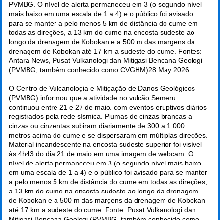
PVMBG. O nível de alerta permaneceu em 3 (o segundo nível
mais baixo em uma escala de 1 a 4) e o público foi avisado
para se manter a pelo menos 5 km de distância do cume em
todas as direções, a 13 km do cume na encosta sudeste ao
longo da drenagem de Kobokan e a 500 m das margens da
drenagem de Kobokan até 17 km a sudeste do cume. Fontes:
Antara News, Pusat Vulkanologi dan Mitigasi Bencana Geologi
(PVMBG, também conhecido como CVGHM)
28 May 2026
O Centro de Vulcanologia e Mitigação de Danos Geológicos
(PVMBG) informou que a atividade no vulcão Semeru
continuou entre 21 e 27 de maio, com eventos eruptivos diários
registrados pela rede sísmica. Plumas de cinzas brancas a
cinzas ou cinzentas subiram diariamente de 300 a 1.000
metros acima do cume e se dispersaram em múltiplas direções.
Material incandescente na encosta sudeste superior foi visível
às 4h43 do dia 21 de maio em uma imagem de webcam. O
nível de alerta permaneceu em 3 (o segundo nível mais baixo
em uma escala de 1 a 4) e o público foi avisado para se manter
a pelo menos 5 km de distância do cume em todas as direções,
a 13 km do cume na encosta sudeste ao longo da drenagem
de Kobokan e a 500 m das margens da drenagem de Kobokan
até 17 km a sudeste do cume. Fonte: Pusat Vulkanologi dan
Mitigasi Bencana Geologi (PVMBG, também conhecido como