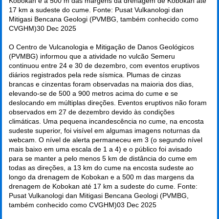
Kobokan e a 500 m das margens da drenagem de Kobokan até
17 km a sudeste do cume. Fonte: Pusat Vulkanologi dan
Mitigasi Bencana Geologi (PVMBG, também conhecido como
CVGHM)
30 Dec 2025
O Centro de Vulcanologia e Mitigação de Danos Geológicos
(PVMBG) informou que a atividade no vulcão Semeru
continuou entre 24 e 30 de dezembro, com eventos eruptivos
diários registrados pela rede sísmica. Plumas de cinzas
brancas e cinzentas foram observadas na maioria dos dias,
elevando-se de 500 a 900 metros acima do cume e se
deslocando em múltiplas direções. Eventos eruptivos não foram
observados em 27 de dezembro devido às condições
climáticas. Uma pequena incandescência no cume, na encosta
sudeste superior, foi visível em algumas imagens noturnas da
webcam. O nível de alerta permaneceu em 3 (o segundo nível
mais baixo em uma escala de 1 a 4) e o público foi avisado
para se manter a pelo menos 5 km de distância do cume em
todas as direções, a 13 km do cume na encosta sudeste ao
longo da drenagem de Kobokan e a 500 m das margens da
drenagem de Kobokan até 17 km a sudeste do cume. Fonte:
Pusat Vulkanologi dan Mitigasi Bencana Geologi (PVMBG,
também conhecido como CVGHM)
03 Dec 2025