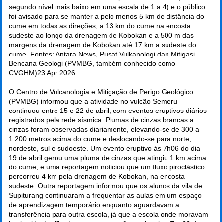
segundo nível mais baixo em uma escala de 1 a 4) e o público
foi avisado para se manter a pelo menos 5 km de distância do
cume em todas as direções, a 13 km do cume na encosta
sudeste ao longo da drenagem de Kobokan e a 500 m das
margens da drenagem de Kobokan até 17 km a sudeste do
cume. Fontes: Antara News, Pusat Vulkanologi dan Mitigasi
Bencana Geologi (PVMBG, também conhecido como
CVGHM)
23 Apr 2026
O Centro de Vulcanologia e Mitigação de Perigo Geológico
(PVMBG) informou que a atividade no vulcão Semeru
continuou entre 15 e 22 de abril, com eventos eruptivos diários
registrados pela rede sísmica. Plumas de cinzas brancas a
cinzas foram observadas diariamente, elevando-se de 300 a
1.200 metros acima do cume e deslocando-se para norte,
nordeste, sul e sudoeste. Um evento eruptivo às 7h06 do dia
19 de abril gerou uma pluma de cinzas que atingiu 1 km acima
do cume, e uma reportagem noticiou que um fluxo piroclástico
percorreu 4 km pela drenagem de Kobokan, na encosta
sudeste. Outra reportagem informou que os alunos da vila de
Supiturang continuaram a frequentar as aulas em um espaço
de aprendizagem temporário enquanto aguardavam a
transferência para outra escola, já que a escola onde moravam