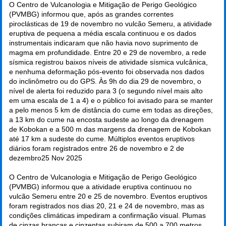
O Centro de Vulcanologia e Mitigação de Perigo Geológico
(PVMBG) informou que, após as grandes correntes
piroclásticas de 19 de novembro no vulcão Semeru, a atividade
eruptiva de pequena a média escala continuou e os dados
instrumentais indicaram que não havia novo suprimento de
magma em profundidade. Entre 20 e 29 de novembro, a rede
sísmica registrou baixos níveis de atividade sísmica vulcânica,
e nenhuma deformação pós-evento foi observada nos dados
do inclinômetro ou do GPS. Às 9h do dia 29 de novembro, o
nível de alerta foi reduzido para 3 (o segundo nível mais alto
em uma escala de 1 a 4) e o público foi avisado para se manter
a pelo menos 5 km de distância do cume em todas as direções,
a 13 km do cume na encosta sudeste ao longo da drenagem
de Kobokan e a 500 m das margens da drenagem de Kobokan
até 17 km a sudeste do cume. Múltiplos eventos eruptivos
diários foram registrados entre 26 de novembro e 2 de
dezembro
25 Nov 2025
O Centro de Vulcanologia e Mitigação de Perigo Geológico
(PVMBG) informou que a atividade eruptiva continuou no
vulcão Semeru entre 20 e 25 de novembro. Eventos eruptivos
foram registrados nos dias 20, 21 e 24 de novembro, mas as
condições climáticas impediram a confirmação visual. Plumas
de cinzas brancas e cinzentas subiram de 500 a 700 metros