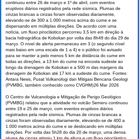
continuou entre 26 de março e 1º de abril, com eventos
eruptivos diários registrados pela rede sísmica. Plumas de
cinzas brancas a cinzas foram observadas diariamente,
elevando-se de 300 a 1.000 metros acima do cume e se
dispersando em múltiplas direções. De acordo com uma
notícia, um fluxo piroclástico percorreu 3,5 km em direção à
bacia hidrográfica de Kobokan por volta das 8h49 do dia 29 de
março. O nível de alerta permaneceu em 3 (o segundo nível
mais baixo em uma escala de 1 a 4) e o público foi avisado
para se manter a pelo menos 5 km de distância do cume em
todas as direções, a 13 km do cume na encosta sudeste ao
longo da drenagem de Kobokan e a 500 m das margens da
drenagem de Kobokan até 17 km a sudeste do cume. Fontes:
Antara News, Pusat Vulkanologi dan Mitigasi Bencana Geologi
(PVMBG, também conhecido como CVGHM)
26 Mar 2026
O Centro de Vulcanologia e Mitigação de Perigo Geológico
(PVMBG) relatou que a atividade no vulcão Semeru continuou
entre 19 e 25 de março, com eventos eruptivos diários
registrados pela rede sísmica. Plumas de cinzas brancas a
cinzas foram observadas diariamente, elevando-se de 400 a
1.000 metros acima do cume e se deslocando em múltiplas
direções. Por volta das 5h28 do dia 20 de março, uma densa
pluma de cinzas atingiu 1 km de altura e um fluxo piroclástico