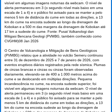
visível em algumas imagens noturnas da webcam. O nível de
alerta permaneceu em 3 (o segundo nível mais baixo em uma
escala de 1 a 4) e o público foi avisado para se manter a pelo
menos 5 km de distância do cume em todas as direções, a 13
km do cume na encosta sudeste ao longo da drenagem de
Kobokan e a 500 m das margens da drenagem de Kobokan até
17 km a sudeste do cume. Fonte: Pusat Vulkanologi dan
Mitigasi Bencana Geologi (PVMBG, também conhecido como
CVGHM)
08 Jan 2026
O Centro de Vulcanologia e Mitigação de Bens Geológicos
(PVMBG) relatou que a atividade no vulcão Semeru continuou
entre 31 de dezembro de 2025 e 7 de janeiro de 2026, com
eventos eruptivos diários registrados pela rede sísmica. Plumas
de cinzas brancas e cinzas ou cinzas foram observadas
diariamente, elevando-se de 400 a 1.000 metros acima do
cume e se deslocando em múltiplas direções. Pequena
incandescência no cume, na encosta sudeste superior, foi
visível em algumas imagens noturnas da webcam. O nível de
alerta permaneceu em 3 (o segundo nível mais baixo em uma
escala de 1 a 4) e o público foi avisado para se manter a pelo
menos 5 km de distância do cume em todas as direções, a 13
km do cume na encosta sudeste ao longo da drenagem de