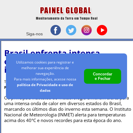
Siga-nos
Brasil enfrenta intensa
onda de calor dias antes do
Utilizamos cookies para registrar e
início da Primavera
melhorar sua experiência de
navegação.
Concordar
e Fechar
Para mais informações, acesse nossa
Terça-feira, 19 set 2023 - 09h15
política de Privacidade e uso de
Por Maria Clara Machado
dados
Os principais institutos de meteorologia emitiram alerta para
uma intensa onda de calor em diversos estados do Brasil,
marcando os últimos dias do inverno esta semana. O Instituto
Nacional de Meteorologia (INMET) alerta para temperaturas
acima dos 40°C e novos recordes para esta época do ano.