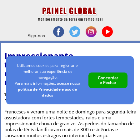
Siga-nos
Impressionante
tempestade de granizo
Utilizamos cookies para registrar e
danifica mais de 300 casas
melhorar sua experiência de
navegação.
Concordar
no interior da França
e Fechar
Para mais informações, acesse nossa
política de Privacidade e uso de
Terça-feira, 24 mai 2022 - 11h08
dados
Por Maria Clara Machado
Franceses viveram uma noite de domingo para segunda-feira
assustadora com fortes tempestades, raios e uma
impressionante chuva de granizo. As pedras do tamanho de
bolas de tênis danificaram mais de 300 residências e
causaram muitos estragos no interior da França.