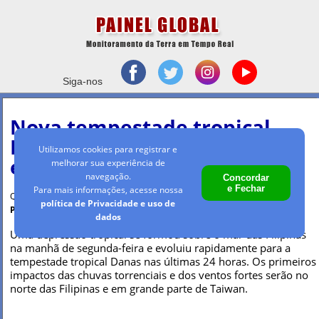
Siga-nos
Nova tempestade tropical
Danas ameaça as Filipinas
Utilizamos cookies para registrar e
e Taiwan
melhorar sua experiência de
navegação.
Concordar
e Fechar
Para mais informações, acesse nossa
Quarta-feira, 17 jul 2019 - 09h34
política de Privacidade e uso de
Por Maria Clara Machado
dados
Uma depressão tropical se formou sobre o mar das Filipinas
na manhã de segunda-feira e evoluiu rapidamente para a
tempestade tropical Danas nas últimas 24 horas. Os primeiros
impactos das chuvas torrenciais e dos ventos fortes serão no
norte das Filipinas e em grande parte de Taiwan.