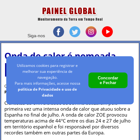
Siga-nos
Onda de calor é nomeada
pela primeira vez na
Utilizamos cookies para registrar e
história na Espanha
melhorar sua experiência de
navegação.
Concordar
e Fechar
Para mais informações, acesse nossa
Quinta-feira, 25 ago 2022 - 15h05
política de Privacidade e uso de
Por Maria Clara Machado
dados
Cientistas da Universidade de Sevilha batizaram pela
primeira vez uma intensa onda de calor que atuou sobre a
Espanha no final de julho. A onda de calor ZOE provocou
temperaturas acima de 44°C entre os dias 24 e 27 de julho
em território espanhol e foi responsável por diversos
recordes também em outras partes da Europa.