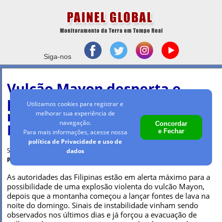
Siga-nos
Vulcão Mayon desperta e
provoca evacuação de
Utilizamos cookies para registrar e
milhares de pessoas nas
melhorar sua experiência de
navegação.
Concordar
Filipinas
e Fechar
Para mais informações, acesse nossa
política de Privacidade e uso de
Segunda-feira, 12 jun 2023 - 09h45
dados
Por Maria Clara Machado
As autoridades das Filipinas estão em alerta máximo para a
possibilidade de uma explosão violenta do vulcão Mayon,
depois que a montanha começou a lançar fontes de lava na
noite do domingo. Sinais de instabilidade vinham sendo
observados nos últimos dias e já forçou a evacuação de